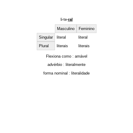
li
·
te
·
ral
Masculino
Feminino
Singular
literal
literal
Plural
literais
literais
Flexiona como :
amável
advérbio :
literalmente
forma nominal :
literalidade