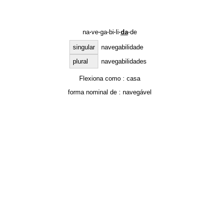
na
·
ve
·
ga
·
bi
·
li
·
da
·
de
singular
navegabilidade
plural
navegabilidades
Flexiona como :
casa
forma nominal de :
navegável