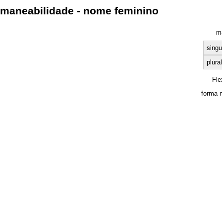
maneabilidade - nome feminino
m
singu
plural
Fle
forma 