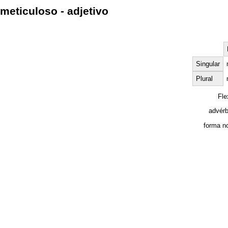
meticuloso - adjetivo
Singular
Plural
Fle
advérb
forma n