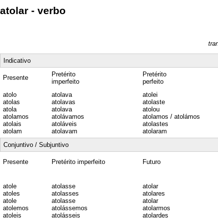
atolar - verbo
tra
Indicativo
Pretérito
Pretérito
Presente
imperfeito
perfeito
atolo
atolava
atolei
atolas
atolavas
atolaste
atola
atolava
atolou
atolamos
atolávamos
atolamos / atolámos
atolais
atoláveis
atolastes
atolam
atolavam
atolaram
Conjuntivo / Subjuntivo
Presente
Pretérito imperfeito
Futuro
atole
atolasse
atolar
atoles
atolasses
atolares
atole
atolasse
atolar
atolemos
atolássemos
atolarmos
atoleis
atolásseis
atolardes