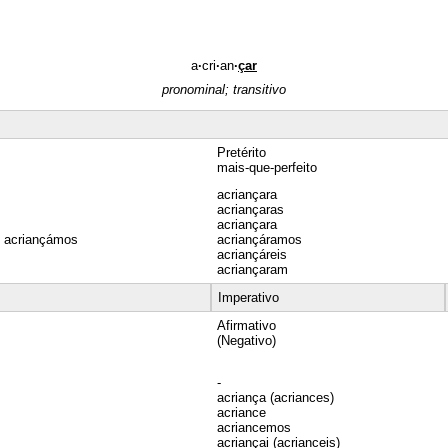
a
·
cri
·
an
·
çar
pronominal; transitivo
Pretérito
mais-que-perfeito
acriançara
acriançaras
acriançara
/ acriançámos
acriançáramos
acriançáreis
acriançaram
Imperativo
Afirmativo
(Negativo)
-
acriança (acriances)
acriance
acriancemos
acriançai (acrianceis)