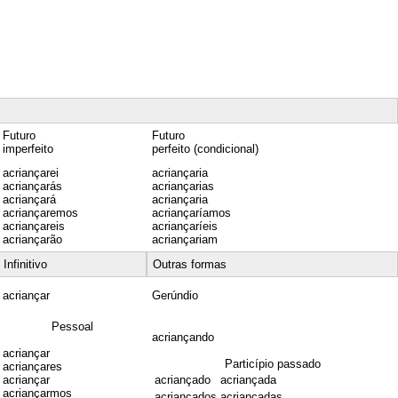
Futuro
Futuro
imperfeito
perfeito (condicional)
acriançarei
acriançaria
acriançarás
acriançarias
acriançará
acriançaria
acriançaremos
acriançaríamos
acriançareis
acriançaríeis
acriançarão
acriançariam
Infinitivo
Outras formas
acriançar
Gerúndio
Pessoal
acriançando
acriançar
Particípio passado
acriançares
acriançar
acriançado
acriançada
acriançarmos
acriançados
acriançadas