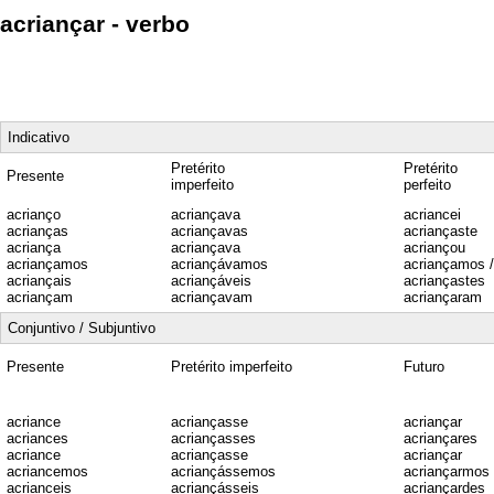
acriançar - verbo
Indicativo
Pretérito
Pretérito
Presente
imperfeito
perfeito
acrianço
acriançava
acriancei
acrianças
acriançavas
acriançaste
acriança
acriançava
acriançou
acriançamos
acriançávamos
acriançamos 
acriançais
acriançáveis
acriançastes
acriançam
acriançavam
acriançaram
Conjuntivo / Subjuntivo
Presente
Pretérito imperfeito
Futuro
acriance
acriançasse
acriançar
acriances
acriançasses
acriançares
acriance
acriançasse
acriançar
acriancemos
acriançássemos
acriançarmos
acrianceis
acriançásseis
acriançardes