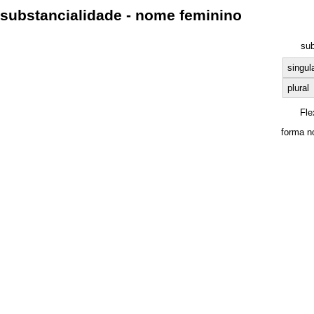
substancialidade - nome feminino
su
singul
plural
Fle
forma n