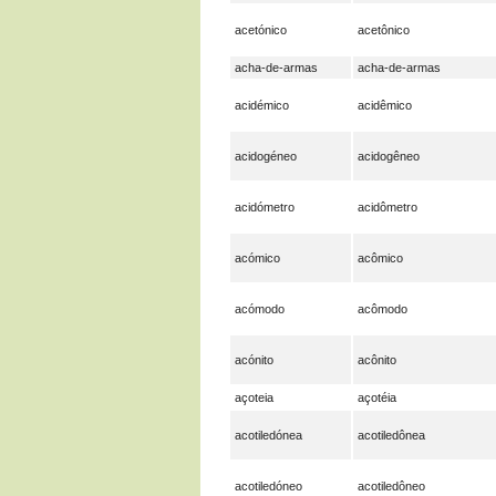
acetónico
acetônico
acha-de-armas
acha-de-armas
acidémico
acidêmico
acidogéneo
acidogêneo
acidómetro
acidômetro
acómico
acômico
acómodo
acômodo
acónito
acônito
açoteia
açotéia
acotiledónea
acotiledônea
acotiledóneo
acotiledôneo