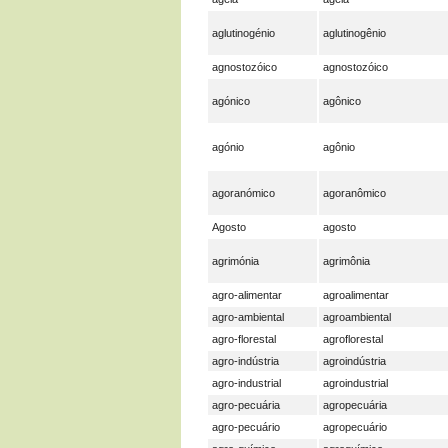
aglutinogénio
aglutinogênio
agnostozóico
agnostozóico
agónico
agônico
agónio
agônio
agoranómico
agoranômico
Agosto
agosto
agrimónia
agrimônia
agro-alimentar
agroalimentar
agro-ambiental
agroambiental
agro-florestal
agroflorestal
agro-indústria
agroindústria
agro-industrial
agroindustrial
agro-pecuária
agropecuária
agro-pecuário
agropecuário