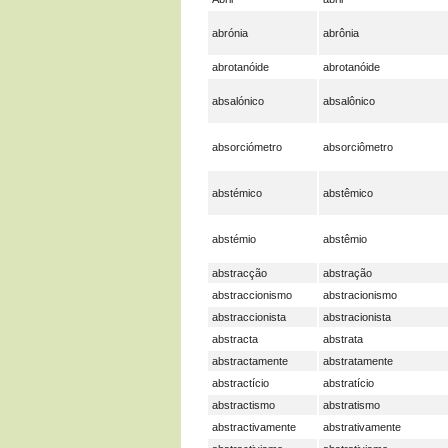
abrónia
abrônia
abrotanóide
abrotanóide
absalónico
absalônico
absorciómetro
absorciômetro
abstémico
abstêmico
abstémio
abstêmio
abstracção
abstração
abstraccionismo
abstracionismo
abstraccionista
abstracionista
abstracta
abstrata
abstractamente
abstratamente
abstractício
abstratício
abstractismo
abstratismo
abstractivamente
abstrativamente