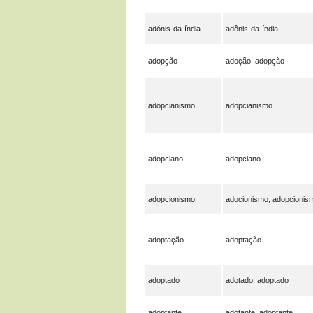
adónis-da-índia
adônis-da-índia
adopção
adoção, adopção
adopcianismo
adopcianismo
adopciano
adopciano
adopcionismo
adocionismo, adopcionis
adoptação
adoptação
adoptado
adotado, adoptado
adoptante
adotante, adoptante