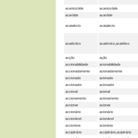
acantozóide
acantozóide
acaróide
acaróide
acatalecto
acatalecto
acatéctico
acatéctico,acatético
acção
ação
accionabilidade
acionabilidade
accionadamente
acionadamente
accionado
acionado
accionador
acionador
accional
acional
accionamento
acionamento
accionar
acionar
accionário
acionário
accionável
acionável
accionista
acionista
accipitrário
accipitrário,acipitrário