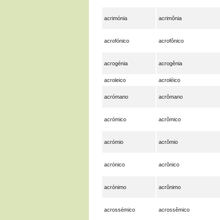
acrimónia
acrimônia
acrofónico
acrofônico
acrogénia
acrogênia
acroleico
acroléico
acrómano
acrômano
acrómico
acrômico
acrómio
acrômio
acrónico
acrônico
acrónimo
acrônimo
acrossémico
acrossêmico