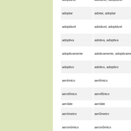
adoptar
adotar, adoptar
adoptável
adotável, adoptável
adoptiva
adotiva, adoptiva
adoptivamente
adotivamente, adoptivam
adoptivo
adotivo, adoptivo
aerémico
aerêmico
aerofónico
aerofônico
aeróide
aeróide
aerómetro
aerômetro
aeronómico
aeronômico