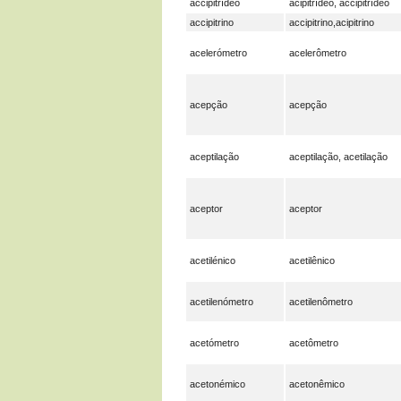
accipitrídeo
acipitrídeo, accipitrídeo
accipitrino
accipitrino,acipitrino
acelerómetro
acelerômetro
acepção
acepção
aceptilação
aceptilação, acetilação
aceptor
aceptor
acetilénico
acetilênico
acetilenómetro
acetilenômetro
acetómetro
acetômetro
acetonémico
acetonêmico