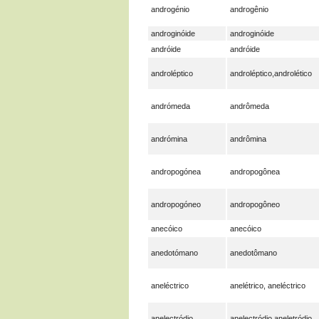
androgénio
androgênio
androginóide
androginóide
andróide
andróide
androléptico
androléptico,androlético
andrómeda
andrômeda
andrómina
andrômina
andropogónea
andropogônea
andropogóneo
andropogôneo
anecóico
anecóico
anedotómano
anedotômano
aneléctrico
anelétrico, aneléctrico
anelectródio
anelectródio,aneletródio