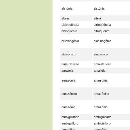
alstónia
alstônia
alteia
altéia
altiloquência
altiloqüência
altiloquente
altiloqüente
alucinogénio
alucinogênio
aluviónico
aluviônico
ama-de-leite
ama-de-leite
amalteia
amaltéia
amasónia
amasônia
amazónico
amazônico
amazónio
amazônio
ambiguidade
ambigüidade
ambiguifloro
ambigüifloro
amebóide
amebóide