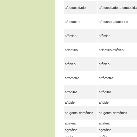
afectuosidade
afetuosidade, afectuosid
afectuoso
afetuoso, afectuoso
afémico
afêmico
afiláctico
afiláctico,afilático
afónico
afônico
afrómetro
afrômetro
afrónitro
afrônitro
aftóide
aftóide
afugenta-demónios
afugenta-demônios
agateia
agatéia
agatóide
agatóide
ageia
agéia