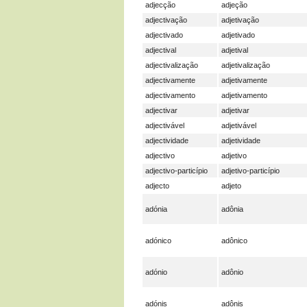
adjecção
adjeção
adjectivação
adjetivação
adjectivado
adjetivado
adjectival
adjetival
adjectivalização
adjetivalização
adjectivamente
adjetivamente
adjectivamento
adjetivamento
adjectivar
adjetivar
adjectivável
adjetivável
adjectividade
adjetividade
adjectivo
adjetivo
adjectivo-particípio
adjetivo-particípio
adjecto
adjeto
adónia
adônia
adónico
adônico
adónio
adônio
adónis
adônis