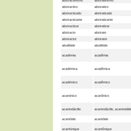
abstractivismo
abstrativismo
abstractivo
abstrativo
abstractizado
abstratizado
abstractizante
abstratizante
abstractizar
abstratizar
abstracto
abstrato
abstractor
abstrator
abutilóide
abutilóide
académia
acadêmia
académica
acadêmica
académico
acadêmico
acanónico
acanônico
acantodáctilo
acantodáctilo, acantodátil
acantóide
acantóide
acantónique
acantônique