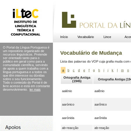
Início
Vocabulário
Lince
Acor
O Portal da Língua Portuguesa é
um repositório organizado de
Vocabulário de Mudança
recursos linguísticos. Pretende
ser orientado tanto para o
público em geral como para a
Lista das palavras do VOP cuja grafia muda com
comunidade científica, servindo
de apoio a quem trabalha com a
a
b
c
d
e
f
g
h
i
j
k
l
m
n
língua portuguesa e a todos os
que têm interesse ou dúvidas
Ortografia Antiga
sobre o seu funcionamento.
Ortografia Antiga (19
(1945)
Todo o conteúdo do Portal
é de
livre acesso e está em constante
desenvolvimento.
ler mais
aalénio
aalênio
aarónico
aarônico
aarónida
aarônida
ab-reacção
ab-reação