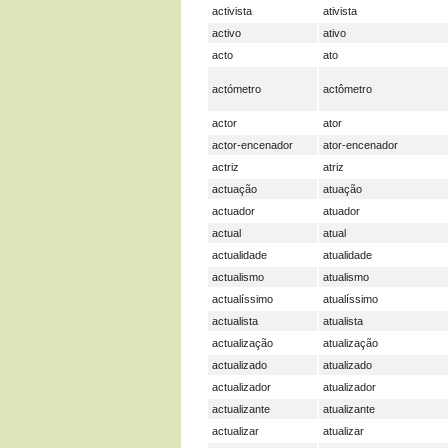
activista
ativista
activo
ativo
acto
ato
actómetro
actômetro
actor
ator
actor-encenador
ator-encenador
actriz
atriz
actuação
atuação
actuador
atuador
actual
atual
actualidade
atualidade
actualismo
atualismo
actualíssimo
atualíssimo
actualista
atualista
actualização
atualização
actualizado
atualizado
actualizador
atualizador
actualizante
atualizante
actualizar
atualizar