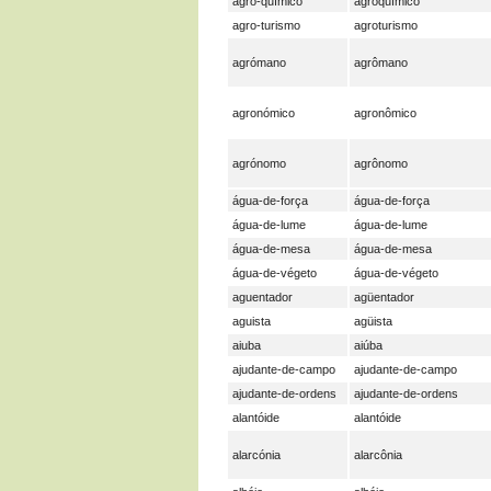
agro-químico
agroquímico
agro-turismo
agroturismo
agrómano
agrômano
agronómico
agronômico
agrónomo
agrônomo
água-de-força
água-de-força
água-de-lume
água-de-lume
água-de-mesa
água-de-mesa
água-de-végeto
água-de-végeto
aguentador
agüentador
aguista
agüista
aiuba
aiúba
ajudante-de-campo
ajudante-de-campo
ajudante-de-ordens
ajudante-de-ordens
alantóide
alantóide
alarcónia
alarcônia