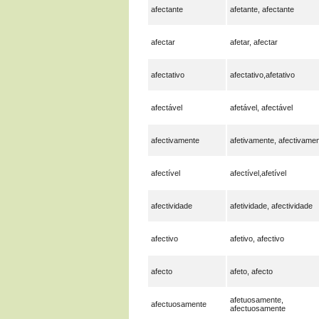
afectante
afetante, afectante
afectar
afetar, afectar
afectativo
afectativo,afetativo
afectável
afetável, afectável
afectivamente
afetivamente, afectivame
afectível
afectível,afetível
afectividade
afetividade, afectividade
afectivo
afetivo, afectivo
afecto
afeto, afecto
afetuosamente,
afectuosamente
afectuosamente