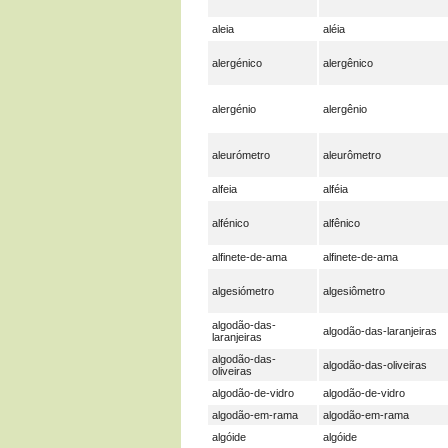
aleia
aléia
alergénico
alergênico
alergénio
alergênio
aleurómetro
aleurômetro
alfeia
alféia
alfénico
alfênico
alfinete-de-ama
alfinete-de-ama
algesiómetro
algesiômetro
algodão-das-
algodão-das-laranjeiras
laranjeiras
algodão-das-
algodão-das-oliveiras
oliveiras
algodão-de-vidro
algodão-de-vidro
algodão-em-rama
algodão-em-rama
algóide
algóide