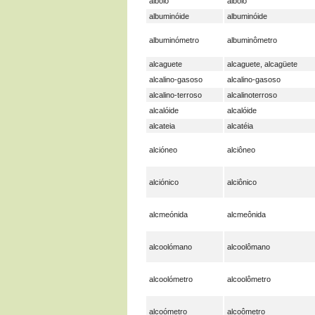
albóio
albóio
albuminóide
albuminóide
albuminómetro
albuminômetro
alcaguete
alcaguete, alcagüete
alcalino-gasoso
alcalino-gasoso
alcalino-terroso
alcalinoterroso
alcalóide
alcalóide
alcateia
alcatéia
alcióneo
alciôneo
alciónico
alciônico
alcmeónida
alcmeônida
alcoolómano
alcoolômano
alcoolómetro
alcoolômetro
alcoómetro
alcoômetro