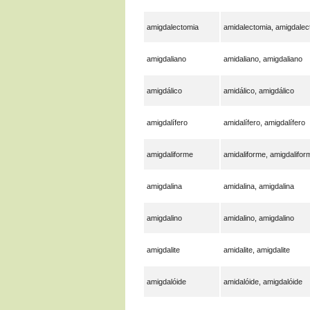
amigdalectomia
amidalectomia, amigdalec
amigdaliano
amidaliano, amigdaliano
amigdálico
amidálico, amigdálico
amigdalífero
amidalífero, amigdalífero
amigdaliforme
amidaliforme, amigdalifor
amigdalina
amidalina, amigdalina
amigdalino
amidalino, amigdalino
amigdalite
amidalite, amigdalite
amigdalóide
amidalóide, amigdalóide