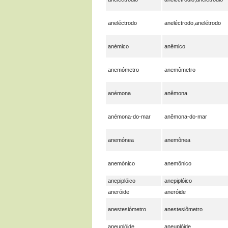
aneléctrodo
aneléctrodo,anelétrodo
anémico
anêmico
anemómetro
anemômetro
anémona
anêmona
anémona-do-mar
anêmona-do-mar
anemónea
anemônea
anemónico
anemônico
anepiplóico
anepiplóico
aneróide
aneróide
anestesiómetro
anestesiômetro
aneuplóide
aneuplóide