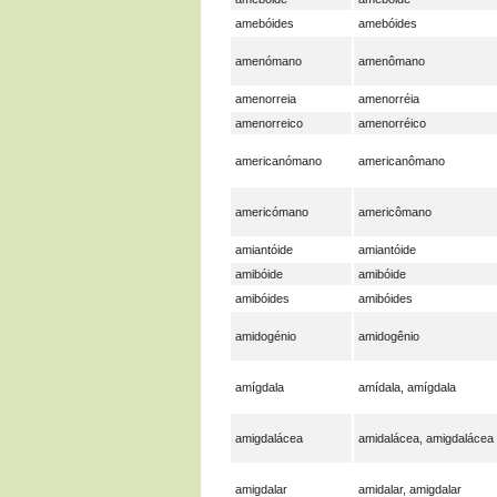
amebóides
amebóides
amenómano
amenômano
amenorreia
amenorréia
amenorreico
amenorréico
americanómano
americanômano
americómano
americômano
amiantóide
amiantóide
amibóide
amibóide
amibóides
amibóides
amidogénio
amidogênio
amígdala
amídala, amígdala
amigdalácea
amidalácea, amigdalácea
amigdalar
amidalar, amigdalar