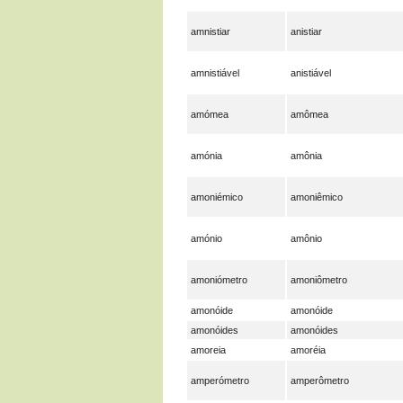
amnistiar
anistiar
amnistiável
anistiável
amómea
amômea
amónia
amônia
amoniémico
amoniêmico
amónio
amônio
amoniómetro
amoniômetro
amonóide
amonóide
amonóides
amonóides
amoreia
amoréia
amperómetro
amperômetro