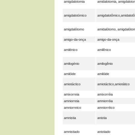
amigdalotomia
amidalotomia, amigdaloto
amigdalotómico
amigdalotômico,amidalot
amigdalótomo
amidalótomo, amigdalóto
amigo-da-onça
amigo-da-onça
amilénico
amilênico
amilogénio
amilogênio
amilóide
amilóide
amiotáctico
amiotáctico,amiotático
amixorreia
amixorréia
amniorreia
amniorréia
amniorreico
amniorréico
amnistia
anistia
amnistiado
anistiado