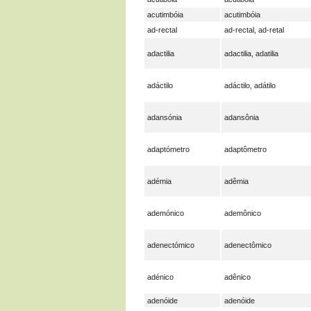
acutimbóia
acutimbóia
ad-rectal
ad-rectal, ad-retal
adactilia
adactilia, adatilia
adáctilo
adáctilo, adátilo
adansónia
adansônia
adaptómetro
adaptômetro
adémia
adêmia
ademónico
ademônico
adenectómico
adenectômico
adénico
adênico
adenóide
adenóide