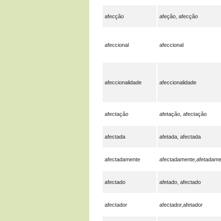
afecção
afeção, afecção
afeccional
afeccional
afeccionalidade
afeccionalidade
afectação
afetação, afectação
afectada
afetada, afectada
afectadamente
afectadamente,afetadame
afectado
afetado, afectado
afectador
afectador,afetador