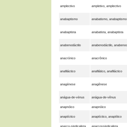
amplectivo
ampletivo, amplectivo
anabaptismo
anabatismo, anabaptismo
anabaptista
anabatista, anabaptista
anabenodáctilo
anabenodáctilo, anabenod
anacrónico
anacrônico
anafiláctico
anafilático, anafiláctico
anagénese
anagênese
anágua-de-vénus
anágua-de-vênus
anapnóico
anapnóico
anaptíctico
anaptíctico, anaptítico
anarco-sindicalista
anarcossindicalista