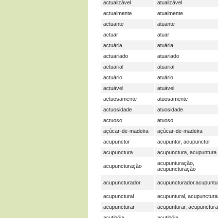
actualizável
atualizável
actualmente
atualmente
actuante
atuante
actuar
atuar
actuária
atuária
actuariado
atuariado
actuarial
atuarial
actuário
atuário
actuável
atuável
actuosamente
atuosamente
actuosidade
atuosidade
actuoso
atuoso
açúcar-de-madeira
açúcar-de-madeira
acupunctor
acupuntor, acupunctor
acupunctura
acupunctura, acupuntura
acupunturação,
acupuncturação
acupuncturação
acupuncturador
acupuncturador,acupuntu
acupunctural
acupuntural, acupunctura
acupuncturar
acupunturar, acupunctura
acutibóia
acutibóia