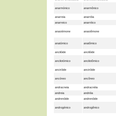
anarmónico
anarmônico
anarreia
anarréia
anarreico
anarréico
anastémone
anastêmone
anatómico
anatômico
ancilóide
ancilóide
ancilotómico
ancilotômico
anciróide
anciróide
ancóneo
ancôneo
andracneia
andracnéia
andreia
andréia
andrenóide
andrenóide
androgénico
androgênico