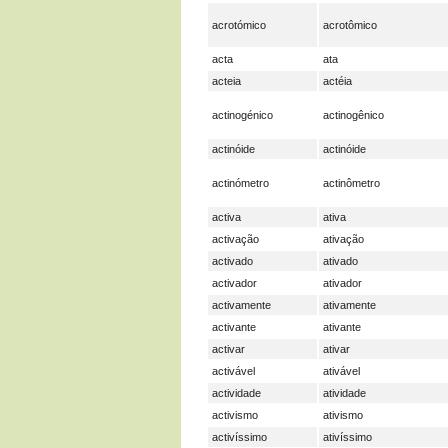
acrotómico
acrotômico
acta
ata
acteia
actéia
actinogénico
actinogênico
actinóide
actinóide
actinómetro
actinômetro
activa
ativa
activação
ativação
activado
ativado
activador
ativador
activamente
ativamente
activante
ativante
activar
ativar
activável
ativável
actividade
atividade
activismo
ativismo
activíssimo
ativíssimo