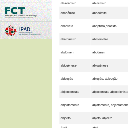
ab-reactivo
ab-reativo
abacómite
abacômite
abaptista
abaptista,abatista
abatómetro
abatômetro
abdómen
abdômen
abiogénese
abiogênese
abjecção
abjeção, abjecção
abjeccionista
abjecionista, abjeccionist
abjectamente
abjetamente, abjectament
abjecto
abjeto, abjecto
Abril
abril