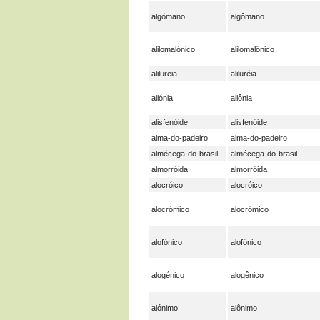
algómano
algômano
alilomalónico
alilomalônico
alilureia
aliluréia
aliónia
aliônia
alisfenóide
alisfenóide
alma-do-padeiro
alma-do-padeiro
almécega-do-brasil
almécega-do-brasil
almorróida
almorróida
alocróico
alocróico
alocrómico
alocrômico
alofónico
alofônico
alogénico
alogênico
alónimo
alônimo