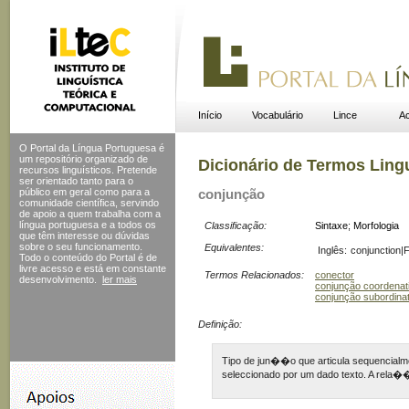
Início
Vocabulário
Lince
Ac
O Portal da Língua Portuguesa é
um repositório organizado de
Dicionário de Termos Ling
recursos linguísticos. Pretende
ser orientado tanto para o
público em geral como para a
conjunção
comunidade científica, servindo
de apoio a quem trabalha com a
língua portuguesa e a todos os
Classificação:
Sintaxe
;
Morfologia
que têm interesse ou dúvidas
sobre o seu funcionamento.
Equivalentes:
Inglês:
conjunction|
Todo o conteúdo do Portal
é de
livre acesso e está em constante
Termos Relacionados:
conector
desenvolvimento.
ler mais
conjunção coordenat
conjunção subordinat
Definição:
Tipo de jun��o que articula sequencialm
seleccionado por um dado texto. A rela