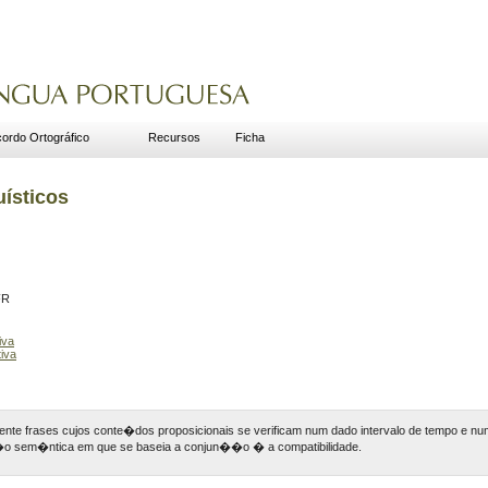
ordo Ortográfico
Recursos
Ficha
uísticos
FR
iva
iva
ente frases cujos conte�dos proposicionais se verificam num dado intervalo de tempo e 
��o sem�ntica em que se baseia a conjun��o � a compatibilidade.