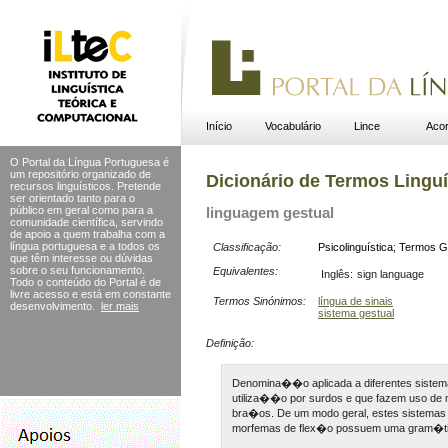
Início
Vocabulário
Lince
Acor
O Portal da Língua Portuguesa é
um repositório organizado de
Dicionário de Termos Linguí
recursos linguísticos. Pretende
ser orientado tanto para o
público em geral como para a
linguagem gestual
comunidade científica, servindo
de apoio a quem trabalha com a
língua portuguesa e a todos os
Classificação:
Psicolinguística
;
Termos G
que têm interesse ou dúvidas
sobre o seu funcionamento.
Equivalentes:
Inglês:
sign language
Todo o conteúdo do Portal
é de
livre acesso e está em constante
Termos Sinónimos:
língua de sinais
desenvolvimento.
ler mais
sistema gestual
Definição:
Denomina��o aplicada a diferentes siste
utiliza��o por surdos e que fazem uso de
bra�os. De um modo geral, estes sistemas 
morfemas de flex�o possuem uma gram�ti