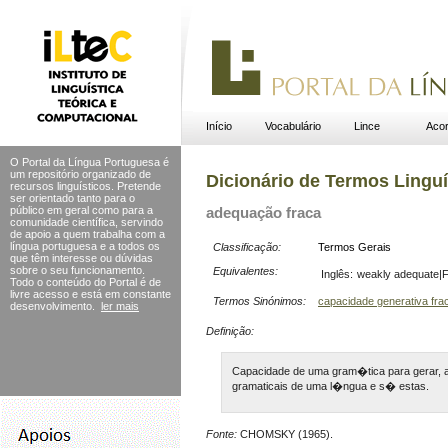
Início
Vocabulário
Lince
Acor
O Portal da Língua Portuguesa é
um repositório organizado de
Dicionário de Termos Linguí
recursos linguísticos. Pretende
ser orientado tanto para o
público em geral como para a
adequação fraca
comunidade científica, servindo
de apoio a quem trabalha com a
língua portuguesa e a todos os
Classificação:
Termos Gerais
que têm interesse ou dúvidas
sobre o seu funcionamento.
Equivalentes:
Inglês:
weakly adequate|
Todo o conteúdo do Portal
é de
livre acesso e está em constante
Termos Sinónimos:
capacidade generativa fra
desenvolvimento.
ler mais
Definição:
Capacidade de uma gram�tica para gerar, a 
gramaticais de uma l�ngua e s� estas.
Fonte:
CHOMSKY (1965).