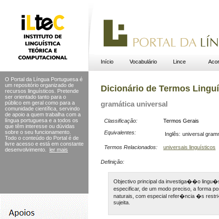
Início
Vocabulário
Lince
Acor
O Portal da Língua Portuguesa é
um repositório organizado de
Dicionário de Termos Linguí
recursos linguísticos. Pretende
ser orientado tanto para o
público em geral como para a
gramática universal
comunidade científica, servindo
de apoio a quem trabalha com a
língua portuguesa e a todos os
Classificação:
Termos Gerais
que têm interesse ou dúvidas
sobre o seu funcionamento.
Equivalentes:
Inglês:
universal gra
Todo o conteúdo do Portal
é de
livre acesso e está em constante
Termos Relacionados:
universais linguísticos
desenvolvimento.
ler mais
Definição:
Objectivo principal da investiga��o lingu�
especificar, de um modo preciso, a forma
naturais, com especial refer�ncia �s res
sujeita.