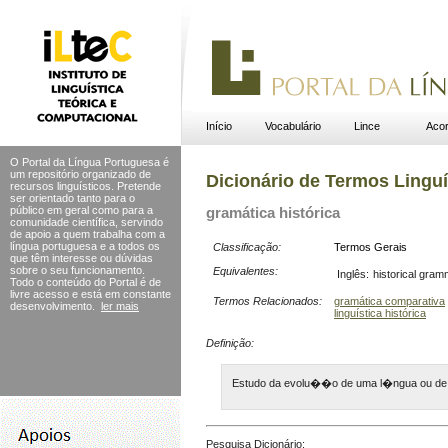
Início
Vocabulário
Lince
Acor
O Portal da Língua Portuguesa é
um repositório organizado de
Dicionário de Termos Linguí
recursos linguísticos. Pretende
ser orientado tanto para o
público em geral como para a
gramática histórica
comunidade científica, servindo
de apoio a quem trabalha com a
língua portuguesa e a todos os
Classificação:
Termos Gerais
que têm interesse ou dúvidas
sobre o seu funcionamento.
Equivalentes:
Inglês:
historical gra
Todo o conteúdo do Portal
é de
livre acesso e está em constante
Termos Relacionados:
gramática comparativa
desenvolvimento.
ler mais
linguística histórica
Definição:
Estudo da evolu��o de uma l�ngua ou de
Pesquisa Dicionário: