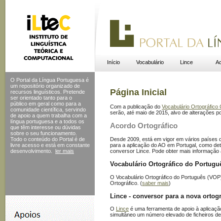
Início
Vocabulário
Lince
Ac
O Portal da Língua Portuguesa é
um repositório organizado de
Página Inicial
recursos linguísticos. Pretende
ser orientado tanto para o
público em geral como para a
Com a publicação do
Vocabulário Ortográfic
comunidade científica, servindo
serão, até maio de 2015, alvo de alterações po
de apoio a quem trabalha com a
língua portuguesa e a todos os
Acordo Ortográfico
que têm interesse ou dúvidas
sobre o seu funcionamento.
Desde 2009, está em vigor em vários países
Todo o conteúdo do Portal
é de
para a aplicação do AO em Portugal, como de
livre acesso e está em constante
conversor Lince. Pode obter mais informação
desenvolvimento.
ler mais
Vocabulário Ortográfico do Portugu
O Vocabulário Ortográfico do Português (VOP),
Ortográfico. (
saber mais
)
Lince - conversor para a nova ortogr
O
Lince
é uma ferramenta de apoio à aplicação
simultâneo um número elevado de ficheiros de