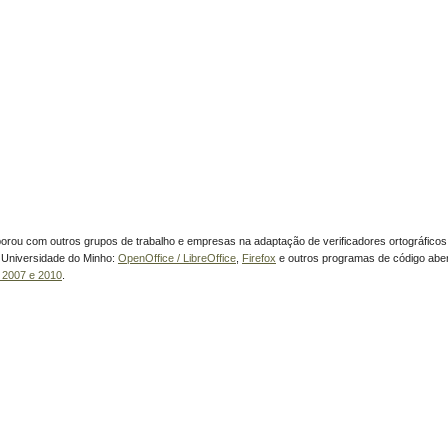
borou com outros grupos de trabalho e empresas na adaptação de verificadores ortográficos
Universidade do Minho:
OpenOffice / LibreOffice
,
Firefox
e outros programas de código aber
e 2007 e 2010
.