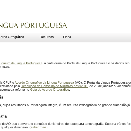
ordo Ortográfico
Recursos
Ficha
o Comum da Língua Portuguesa
, a plataforma do Portal da Língua Portuguesa e os dados recu
ntuais.
 da CPLP o
Acordo Ortográfico da Língua Portuguesa
(AO). O Portal da Língua Portuguesa co
terminado pela
Resolução do Conselho de Ministros n.º 8/2011
, de 25 de janeiro: o Vocabulá
 acerca da refoma no
Guia do Acordo Ortográfico
.
ês
 cujos resultados o Portal agora integra, é um recurso lexicográfico de grande dimensão j
afia
 do AO que converte o conteúdo de ficheiros de texto para a nova grafia. Suporta vários fo
 qualquer dimensão. (
saber mais
)