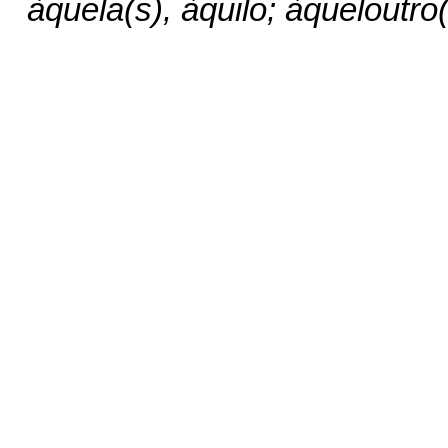
àquela(s), àquilo; àqueloutro