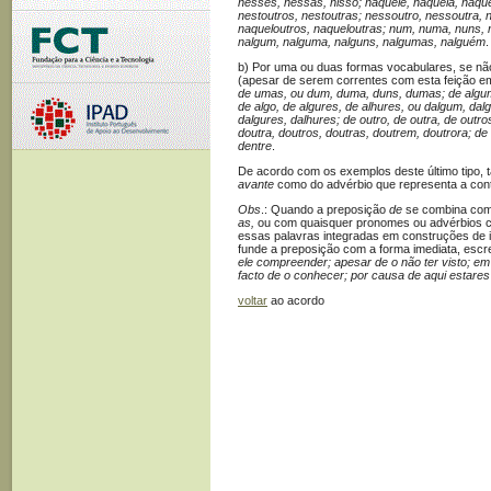
nesses, nessas, nisso; naquele, naquela, naquel
nestoutros, nestoutras; nessoutro, nessoutra, 
naqueloutros, naqueloutras; num, numa, nuns, n
nalgum, nalguma, nal­guns, nalgumas, nalguém
.
b) Por uma ou duas formas vocabulares, se não
(apesar de serem correntes com esta feição e
de umas, ou dum, duma, duns, dumas; de algum
de algo, de algures, de alhures, ou dalgum, da
dalgures, dalhures; de outro, de outra, de outro
doutra, doutros, doutras, doutrem, doutrora; 
dentre
.
De acordo com os exemplos deste último tipo, 
avante
como do advérbio que representa a con
Obs
.: Quando a preposição
de
se combina com 
as,
ou com quaisquer pronomes ou advérbios 
essas palavras integradas em construções de i
funde a preposição com a forma imediata, es
ele compreender; apesar de o não ter visto; e
facto de o conhe­cer; por causa de aqui estares
voltar
ao acordo