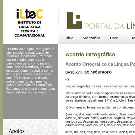
Início
Vocabulário
Lince
Ac
O Portal da Língua Portuguesa é
um repositório organizado de
Acordo Ortográfico
recursos linguísticos. Pretende
ser orientado tanto para o
público em geral como para a
Acordo Ortográfico da Língua P
comunidade científica, servindo
de apoio a quem trabalha com a
BASE XVIII: DO APÓSTROFO
língua portuguesa e a todos os
que têm interesse ou dúvidas
- 2
sobre o seu funcionamento.
Todo o conteúdo do Portal
é de
São os seguintes os casos em que não se usa 
livre acesso e está em constante
desenvolvimento.
ler mais
Não é admissível o uso do apóstrofo nas com
do artigo definido, com formas pronominais di
se estabelece nas alíneas 1.º,
a
) e 1.º,
b
) ]. Tai
a) Por uma só forma vocabular, se constituem, d
i)
do, da, dos, das; dele, dela, deles, delas; des
desses, dessas, disso; daquele, daquela, daquel
destoutros, destoutras; dessoutro, dessoutra, 
daqueloutros, daqueloutras; daqui; daí; dali; da
ii)
no, na, nos, nas; nele, nela, neles, nelas; ne