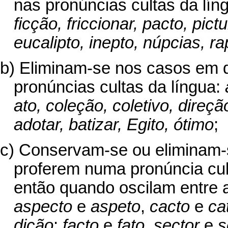
nas pronúncias cultas da lín
ficção, friccionar, pacto, pict
eucalipto, inepto, núpcias, ra
b) Eliminam-se nos casos em 
pronúncias cultas da língua:
ato, coleção, coletivo, direçã
adotar, batizar, Egito, ótimo
;
c) Conservam-se ou eliminam-s
proferem numa pronúncia cult
então quando oscilam entre 
aspecto
e
aspeto
,
cacto
e
ca
dição
;
facto
e
fato
,
sector
e
s