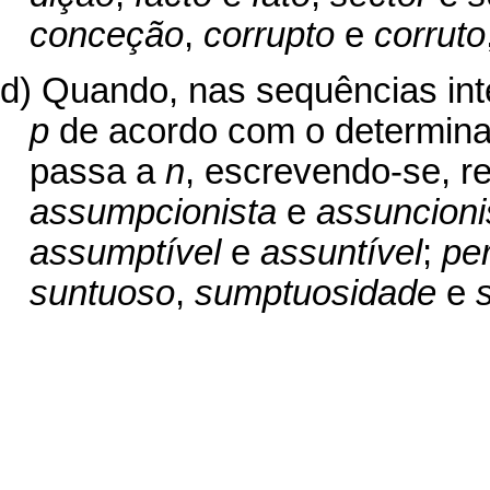
conceção
,
corrupto
e
corruto
d) Quando, nas sequências int
p
de acordo com o determina
passa a
n
, escrevendo-se, r
assumpcionista
e
assuncioni
assumptível
e
assuntível
;
pe
suntuoso
,
sumptuosidade
e