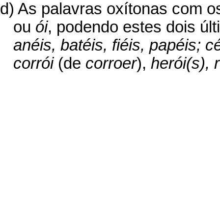
d) As palavras oxítonas com o
ou
ói
, podendo estes dois úl
anéis, batéis, fiéis, papéis; c
corrói
(de
corroer
),
herói(s),