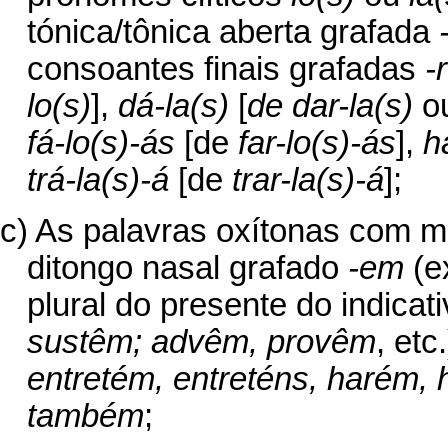
tónica/tônica aberta grafada
consoantes finais grafadas
-r
lo(s)
],
dá-la(s)
[
de dar-la(s)
o
fá-lo(s)-ás
[de
far-lo(s)-ás
],
h
trá-la(s)-á
[de
trar-la(s)-á
];
c) As palavras oxítonas com m
ditongo nasal grafado
-em
(e
plural do presente do indica
sustêm; advêm, provêm
, etc
entretém, entreténs, harém,
também
;