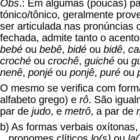
Obs
.: Em algumas (poucas) p
tónico/tônico, geralmente prove
ser articulada nas pronúncias
fechada, admite tanto o acent
bebé
ou
bebê
,
bidé
ou
bidê
,
ca
croché
ou
crochê
,
guiché
ou
g
nenê
,
ponjé
ou
ponjê
,
puré
ou
O mesmo se verifica com for
alfabeto grego) e
rô
. São igua
par de
judo
, e
metrô
, a par de
b) As formas verbais oxítonas
pronomes clíticos
lo(s)
ou
la(