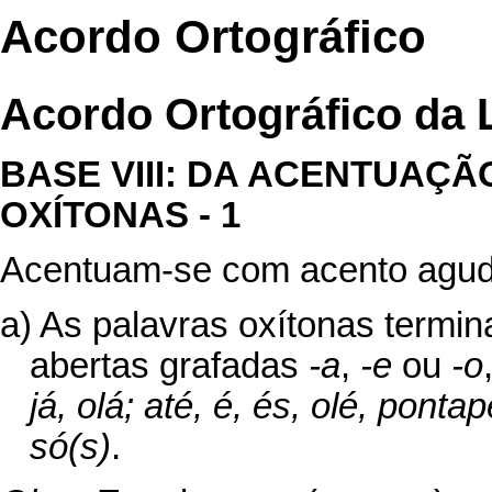
Acordo Ortográfico
Acordo Ortográfico da 
BASE VIII: DA ACENTUAÇ
OXÍTONAS - 1
Acentuam-se com acento agud
a) As palavras oxítonas termin
abertas grafadas
-a
,
-e
ou
-o
já, olá; até, é, és, olé, ponta
só(s)
.