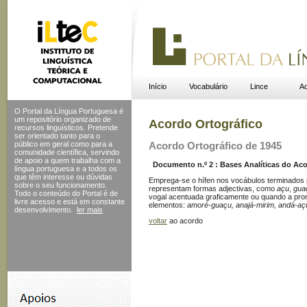
Início
Vocabulário
Lince
Ac
O Portal da Língua Portuguesa é
um repositório organizado de
Acordo Ortográfico
recursos linguísticos. Pretende
ser orientado tanto para o
público em geral como para a
Acordo Ortográfico de 1945
comunidade científica, servindo
de apoio a quem trabalha com a
Documento n.º 2 : Bases Analíticas do Acor
língua portuguesa e a todos os
que têm interesse ou dúvidas
Emprega-se o hífen nos vocábulos terminados p
sobre o seu funcionamento.
representam formas adjectivas, como
açu
,
gua
Todo o conteúdo do Portal
é de
vogal acentuada graficamente ou quando a pronú
livre acesso e está em constante
elementos:
amoré-guaçu, anajá-mirim, andá-aç
desenvolvimento.
ler mais
voltar
ao acordo