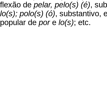
flexão de
pelar, pelo(s) (é)
, su
lo(s); polo(s) (ó)
, substantivo, 
popular de
por
e
lo(s)
; etc.