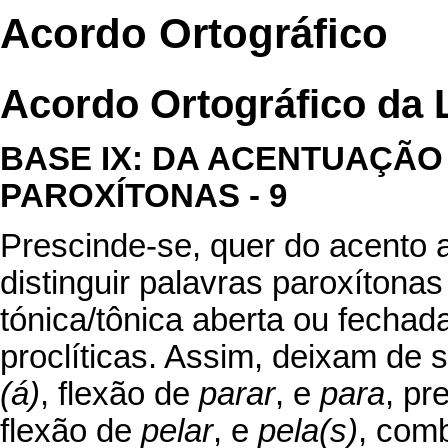
Acordo Ortográfico
Acordo Ortográfico da 
BASE IX: DA ACENTUAÇÃO
PAROXÍTONAS - 9
Prescinde-se, quer do acento a
distinguir palavras paroxítona
tónica/tônica aberta ou fecha
proclíticas. Assim, deixam de s
(á)
, flexão de
parar
, e
para
, pr
flexão de
pelar
, e
pela(s)
, com