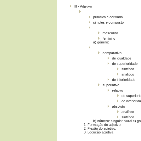
III - Adjetivo
primitivo e derivado
simples e composto
masculino
feminino
a) gênero:
comparativo
de igualdade
de superioridade
sintético
analítico
de inferioridade
superlativo
relativo
de superiori
de inferiorid
absoluto
analítico
sintético
b) número: singular plural c) gr
1. Formação do adjetivo:
2. Flexão do adjetivo:
3. Locução adjetiva