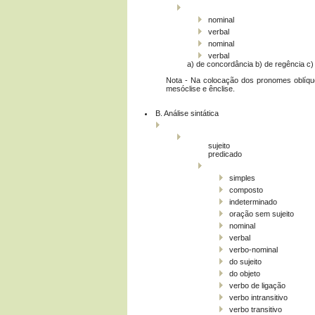
nominal
verbal
nominal
verbal
a) de concordância b) de regência c
Nota - Na colocação dos pronomes oblíqu
mesóclise e ênclise.
B. Análise sintática
sujeito
predicado
simples
composto
indeterminado
oração sem sujeito
nominal
verbal
verbo-nominal
do sujeito
do objeto
verbo de ligação
verbo intransitivo
verbo transitivo