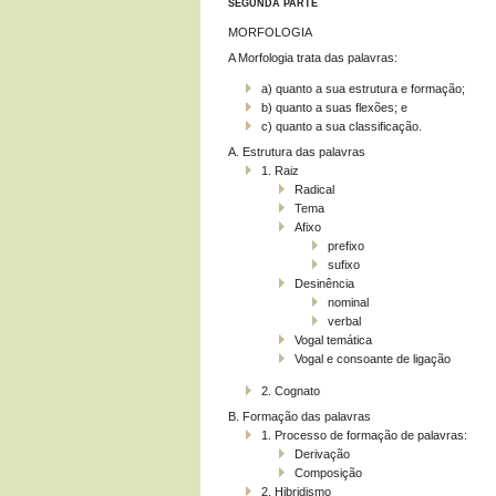
SEGUNDA PARTE
MORFOLOGIA
A Morfologia trata das palavras:
a) quanto a sua estrutura e formação;
b) quanto a suas flexões; e
c) quanto a sua classificação.
A. Estrutura das palavras
1. Raiz
Radical
Tema
Afixo
prefixo
sufixo
Desinência
nominal
verbal
Vogal temática
Vogal e consoante de ligação
2. Cognato
B. Formação das palavras
1. Processo de formação de palavras:
Derivação
Composição
2. Hibridismo