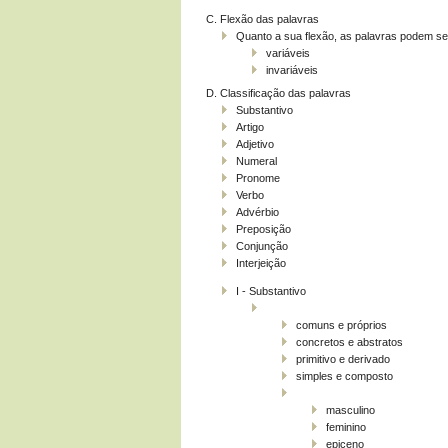
C. Flexão das palavras
Quanto a sua flexão, as palavras podem se
variáveis
invariáveis
D. Classificação das palavras
Substantivo
Artigo
Adjetivo
Numeral
Pronome
Verbo
Advérbio
Preposição
Conjunção
Interjeição
I - Substantivo
comuns e próprios
concretos e abstratos
primitivo e derivado
simples e composto
masculino
feminino
epiceno