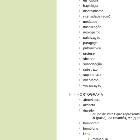
etimologia
haplologia
hiperbibasmo
intensidade (som)
metátese
nasalização
neologismo
palatização
paragoge
patronímico
prótese
síncope
sonorização
substrato
superstrato
vocalismo
vocalização
III - ORTOGRAFIA
abreviatura
alfabeto
dígrafo
grupo de letras que represen
lh
(palha),
nh
(manhã),
qu
(que
homógrafo
homófono
letra
maiúscula