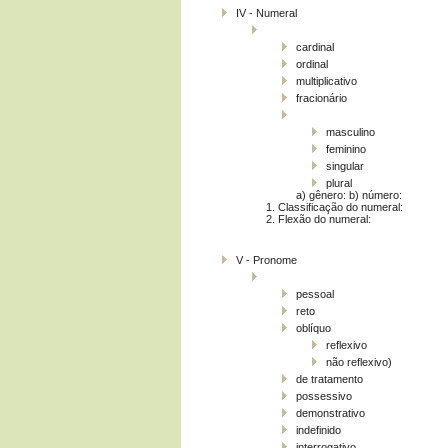
IV - Numeral
cardinal
ordinal
multiplicativo
fracionário
masculino
feminino
singular
plural
a) gênero: b) número:
1. Classificação do numeral:
2. Flexão do numeral:
V - Pronome
pessoal
reto
oblíquo
reflexivo
não reflexivo)
de tratamento
possessivo
demonstrativo
indefinido
interrogativo