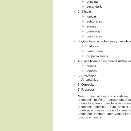
principal
secundário
2. Sílabas:
tônicas
subtônicas
átonas
pretônica
postônicas
3. Quanto ao acento tônico, classifi
oxítonos
paroxítonos
proparoxítonos
4. Classificam-se os monossílabos e
átonos
tônicos
5. Rizotônico
Arrizotônico
6. Ortoepia
7. Prosódia
Nota - São átonos os vocábulos 
autonomia fonética, apresentando-
vocábulo anterior. São tônicos os v
autonomia fonética. Pode ocorrer
fonética, o mesmo vocábulo seja á
acontecer, também, com vocábulos 
tônicos em outra.