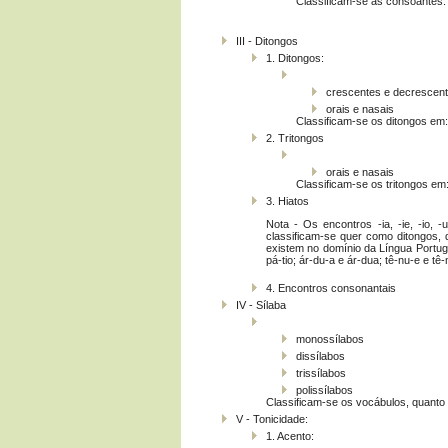
Classificam-se as consoantes:
III - Ditongos
1. Ditongos:
crescentes e decrescen
orais e nasais
Classificam-se os ditongos em:
2. Tritongos
orais e nasais
Classificam-se os tritongos em
3. Hiatos
Nota - Os encontros -ia, -ie, -io, -
classificam-se quer como ditongos
existem no domínio da Língua Portugues
pá-tio; ár-du-a e ár-dua; tê-nu-e e tê
4. Encontros consonantais
IV - Sílaba
monossílabos
dissílabos
trissílabos
polissílabos
Classificam-se os vocábulos, quanto
V - Tonicidade:
1. Acento: