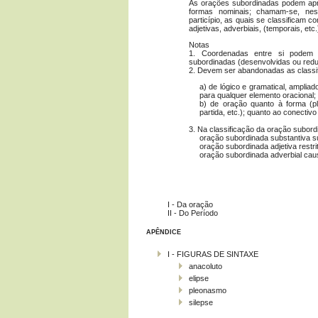
As orações subordinadas podem ap
formas nominais; chamam-se, neste
particípio, as quais se classificam c
adjetivas, adverbiais, (temporais, etc.
Notas
1. Coordenadas entre si podem e
subordinadas (desenvolvidas ou redu
2. Devem ser abandonadas as classi
a) de lógico e gramatical, ampliad
para qualquer elemento oracional;
b) de oração quanto à forma (plen
partida, etc.); quanto ao conectivo
3. Na classificação da oração subord
oração subordinada substantiva su
oração subordinada adjetiva restrit
oração subordinada adverbial caus
I - Da oração
II - Do Período
APÊNDICE
I - FIGURAS DE SINTAXE
anacoluto
elipse
pleonasmo
silepse