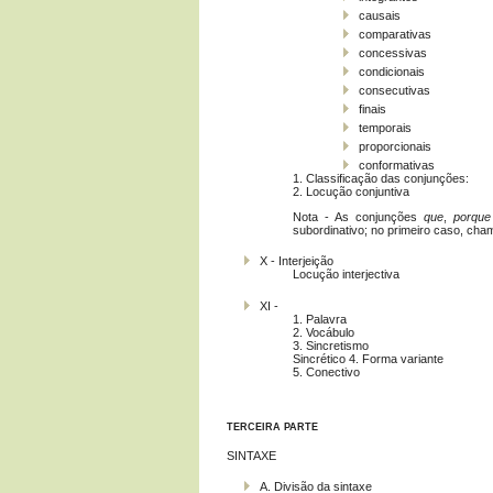
causais
comparativas
concessivas
condicionais
consecutivas
finais
temporais
proporcionais
conformativas
1. Classificação das conjunções:
2. Locução conjuntiva
Nota - As conjunções
que
,
porque
subordinativo; no primeiro caso, cha
X ­- Interjeição
Locução interjectiva
XI ­-
1. Palavra
2. Vocábulo
3. Sincretismo
Sincrético 4. Forma variante
5. Conectivo
TERCEIRA PARTE
SINTAXE
A. Divisão da sintaxe