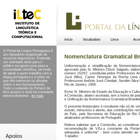
Início
Vocabulário
Lince
Acor
O Portal da Língua Portuguesa é
um repositório organizado de
Nomenclatura Gramatical Br
recursos linguísticos. Pretende
ser orientado tanto para o
público em geral como para a
Uniformização e simplificação da Nomenclatura
comunidade científica, servindo
aprovado pelo Sr. Ministro Clóvis Salgado, elabo
de apoio a quem trabalha com a
número 152/57, constituída pelos Professores A
língua portuguesa e a todos os
Jucá (filho), Carlos Henrique da Rocha Lima
que têm interesse ou dúvidas
Professores Antônio José Chediak, Serafim Silva 
sobre o seu funcionamento.
Rio de Janeiro, 1958.
Todo o conteúdo do Portal
é de
Exmo Sr. Ministro de Estado da Educação e Cultu
livre acesso e está em constante
A Comissão, abaixo assinada, tem a honra de pas
desenvolvimento.
ler mais
e Unificação da Nomenclatura Gramatical Brasileir
O presente Anteprojeto é resultante não só de u
estudo, minucioso e atento, das contribuições re
do País, pela Secretaria de Educação do Rio G
abalizados professores de Português.
Releva salientar que a Comissão, ao considera
recomendação de V.Ex.a constante da Portaria
adequada e uniforme" - bem como atender ao tr
Trabalho: