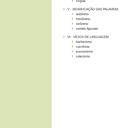
vírgula
V - SIGNIFICAÇÃO DAS PALAVRAS
antônimo
homônimo
sinônimo
sentido figurado
VI - VÍCIOS DE LINGUAGEM
barbarismo
cacofonia
preciosismo
solecismo