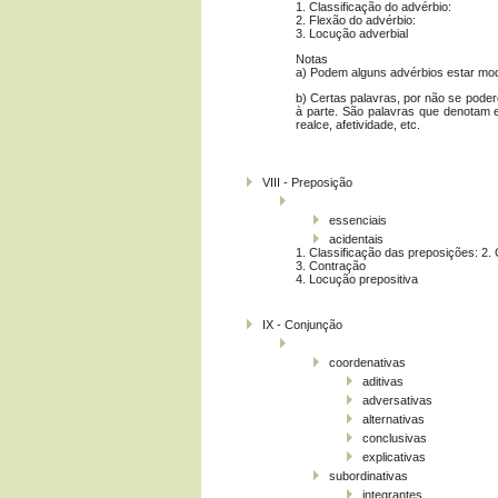
1. Classificação do advérbio:
2. Flexão do advérbio:
3. Locução adverbial
Notas
a) Podem alguns advérbios estar mod
b) Certas palavras, por não se poder
à parte. São palavras que denotam ex
realce, afetividade, etc.
VIII ­- Preposição
essenciais
acidentais
1. Classificação das preposições: 2
3. Contração
4. Locução prepositiva
IX ­- Conjunção
coordenativas
aditivas
adversativas
alternativas
conclusivas
explicativas
subordinativas
integrantes