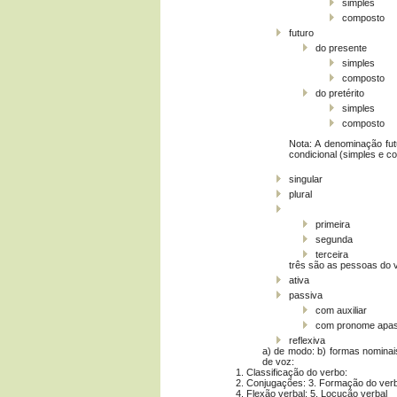
simples
composto
futuro
do presente
simples
composto
do pretérito
simples
composto
Nota: A denominação futu
condicional (simples e c
singular
plural
primeira
segunda
terceira
três são as pessoas do 
ativa
passiva
com auxiliar
com pronome apas
reflexiva
a) de modo: b) formas nominais
de voz:
1. Classificação do verbo:
2. Conjugações: 3. Formação do ver
4. Flexão verbal: 5. Locução verbal