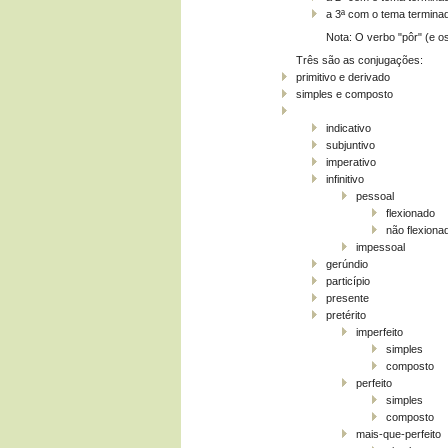
a 3ª com o tema terminad
Nota: O verbo "pôr" (e o
Três são as conjugações:
primitivo e derivado
simples e composto
indicativo
subjuntivo
imperativo
infinitivo
pessoal
flexionado
não flexiona
impessoal
gerúndio
particípio
presente
pretérito
imperfeito
simples
composto
perfeito
simples
composto
mais-que-perfeito