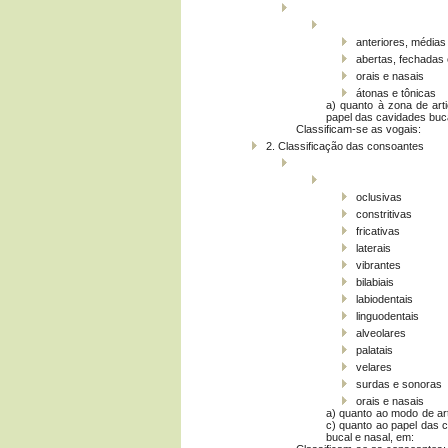
anteriores, médias
abertas, fechadas 
orais e nasais
átonas e tônicas
a) quanto à zona de art
papel das cavidades buca
Classificam-se as vogais:
2. Classificação das consoantes
oclusivas
constritivas
fricativas
laterais
vibrantes
bilabiais
labiodentais
linguodentais
alveolares
palatais
velares
surdas e sonoras
orais e nasais
a) quanto ao modo de art
c) quanto ao papel das 
bucal e nasal, em: