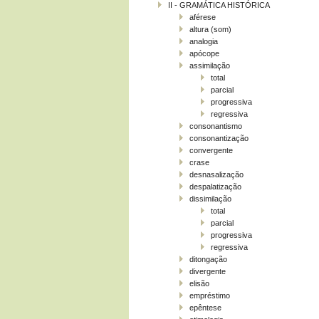
II - GRAMÁTICA HISTÓRICA
aférese
altura (som)
analogia
apócope
assimilação
total
parcial
progressiva
regressiva
consonantismo
consonantização
convergente
crase
desnasalização
despalatização
dissimilação
total
parcial
progressiva
regressiva
ditongação
divergente
elisão
empréstimo
epêntese