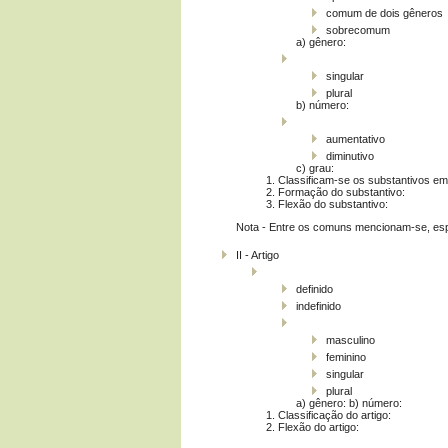
comum de dois gêneros
sobrecomum
a) gênero:
singular
plural
b) número:
aumentativo
diminutivo
c) grau:
1. Classificam-se os substantivos em
2. Formação do substantivo:
3. Flexão do substantivo:
Nota - Entre os comuns mencionam-se, espe
II - Artigo
definido
indefinido
masculino
feminino
singular
plural
a) gênero: b) número:
1. Classificação do artigo:
2. Flexão do artigo: