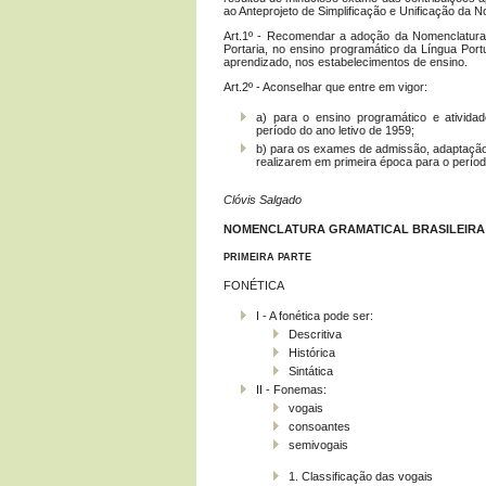
ao Anteprojeto de Simplificação e Unificação da N
Art.1º - Recomendar a adoção da Nomenclatura 
Portaria, no ensino programático da Língua Por
aprendizado, nos estabelecimentos de ensino.
Art.2º - Aconselhar que entre em vigor:
a) para o ensino programático e atividade
período do ano letivo de 1959;
b) para os exames de admissão, adaptação, h
realizarem em primeira época para o períod
Clóvis Salgado
NOMENCLATURA GRAMATICAL BRASILEIRA
PRIMEIRA PARTE
FONÉTICA
I - A fonética pode ser:
Descritiva
Histórica
Sintática
II - Fonemas:
vogais
consoantes
semivogais
1. Classificação das vogais