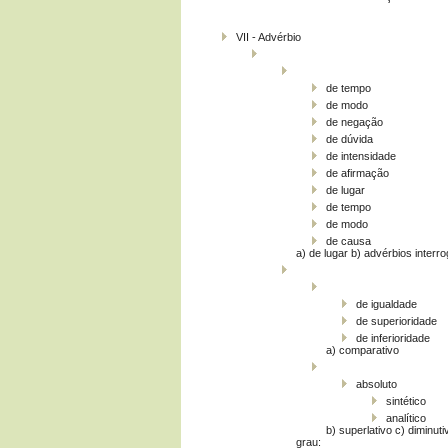
VII ­- Advérbio
de tempo
de modo
de negação
de dúvida
de intensidade
de afirmação
de lugar
de tempo
de modo
de causa
a) de lugar b) advérbios interro
de igualdade
de superioridade
de inferioridade
a) comparativo
absoluto
sintético
analítico
b) superlativo c) diminuti
grau: