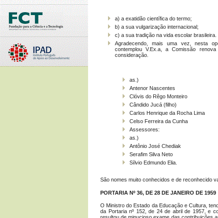
a) a exatidão científica do termo;
b) a sua vulgarização internacional;
c) a sua tradição na vida escolar brasileira.
Agradecendo, mais uma vez, nesta opo
contemplou V.Ex.a, a Comissão renova 
consideração.
as.)
Antenor Nascentes
Clóvis do Rêgo Monteiro
Cândido Jucá (filho)
Carlos Henrique da Rocha Lima
Celso Ferreira da Cunha
Assessores:
as.)
Antônio José Chediak
Serafim Silva Neto
Sílvio Edmundo Elia.
São nomes muito conhecidos e de reconhecido val
PORTARIA Nº 36, DE 28 DE JANEIRO DE 1959
O Ministro do Estado da Educação e Cultura, te
da Portaria nº 152, de 24 de abril de 1957, e 
resultou de minucioso exame das contribuições apr