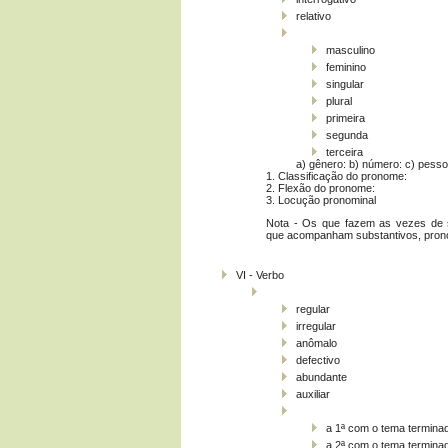
relativo
masculino
feminino
singular
plural
primeira
segunda
terceira
a) gênero: b) número: c) pesso
1. Classificação do pronome:
2. Flexão do pronome:
3. Locução pronominal
Nota - Os que fazem as vezes de 
que acompanham substantivos, prono
VI ­- Verbo
regular
irregular
anômalo
defectivo
abundante
auxiliar
a 1ª com o tema termina
a 2ª com o tema termina