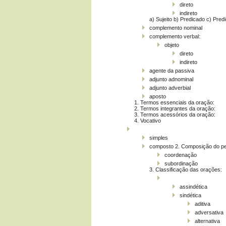
direto
indireto
a) Sujeito b) Predicado c) Pred
complemento nominal
complemento verbal:
objeto
direto
indireto
agente da passiva
adjunto adnominal
adjunto adverbial
aposto
1. Termos essenciais da oração:
2. Termos integrantes da oração:
3. Termos acessórios da oração:
4. Vocativo
simples
composto 2. Composição do pe
coordenação
subordinação
3. Classificação das orações:
assindética
sindética
aditiva
adversativa
alternativa