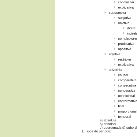
conclusiva
explicativa
substantiva
subjetiva
objetiva
direta
indiret
completiva-n
predicativa
apositiva
adjetiva
restritiva
explicativa
adverbial
causal
comparativa
consecutiva
concessiva
condicional
conformativ
final
proporcional
temporal
a) absoluta
b) principal
c) coordenada d) subord
1. Tipos de período: