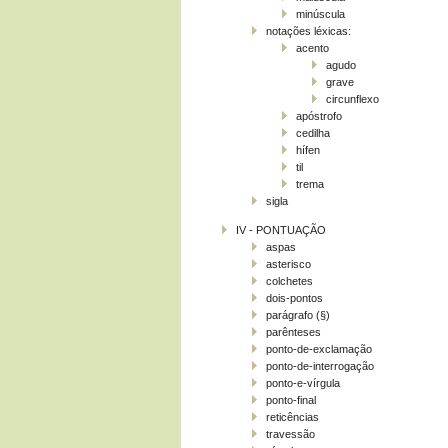
minúscula
notações léxicas:
acento
agudo
grave
circunflexo
apóstrofo
cedilha
hífen
til
trema
sigla
IV - PONTUAÇÃO
aspas
asterisco
colchetes
dois-pontos
parágrafo (§)
parênteses
ponto-de-exclamação
ponto-de-interrogação
ponto-e-vírgula
ponto-final
reticências
travessão