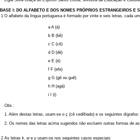
BASE I: DO ALFABETO E DOS NOMES PRÓPRIOS ESTRANGEIROS E 
1
O alfabeto da língua portuguesa é formado por vinte e seis letras, cada 
a A (á)
b B (bê)
c C (cê)
d D (dê)
e E (é)
f F (efe)
g G (gê ou guê)
h H (agá)
i I (i)
Obs
.:
1. Além destas letras, usam-se o
ç
(cê cedilhado) e os seguintes dígrafos
2. Os nomes das letras acima sugeridos não excluem outras formas de as 
2
As letras
k
,
w
e
y
usam-se nos seguintes casos especiais: