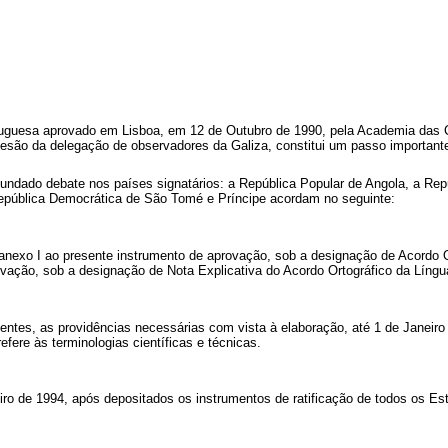
ortuguesa aprovado em Lisboa, em 12 de Outubro de 1990, pela Academia das 
ão da delegação de observadores da Galiza, constitui um passo importante 
undado debate nos países signatários: a República Popular de Angola, a Repú
epública Democrática de São Tomé e Príncipe acordam no seguinte:
anexo I ao presente instrumento de aprovação, sob a designação de Acordo O
vação, sob a designação de Nota Explicativa do Acordo Ortográfico da Língu
entes, as providências necessárias com vista à elaboração, até 1 de Janeiro
fere às terminologias científicas e técnicas.
iro de 1994, após depositados os instrumentos de ratificação de todos os E