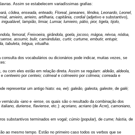
alavras. Assim se estabelecem variadíssimas grafias:
ará, côdea, enseada, enteado, Floreal, janeanes, lêndea, Leonardo, Leonel,
l, amieiro, arrieiro, artilharia, capitânia, cordial
(adjetivo e substantivo),
 inigualável, lampião, limiar, Lumiar, lumieiro, pátio, pior, tigela, tijolo,
ândola, femoral, Freixoeira, girândola, goela, jocoso, mágoa, névoa, nódoa,
cuense, assumir, bulir, camândulas, curtir, curtume, embutir, entupir,
, tabuleta, trégua, vitualha
.
 consulta dos vocabulários ou dicionários pode indicar, muitas vezes, se
tes:
a
, ou com eles estão em relação direta. Assim se regulam:
aldeão, aldeola,
e
centeeiro
por
centeio; colmeal
e
colmeeiro
por
colmeia; correada
e
de representar um antigo hiato:
ea, ee
):
galeão, galeota, galeote
, de
galé;
ão vernácula
-iano
e
-iense
, os quais são o resultado da combinação dos
 italiano, duriense, flaviense
, etc.):
açoriano, acriano
(de
Acre
),
camoniano,
utros substantivos terminados em vogal;
cúmio
(popular), de
cume; hástia,
de
ação ao mesmo tempo. Estão no primeiro caso todos os verbos que se