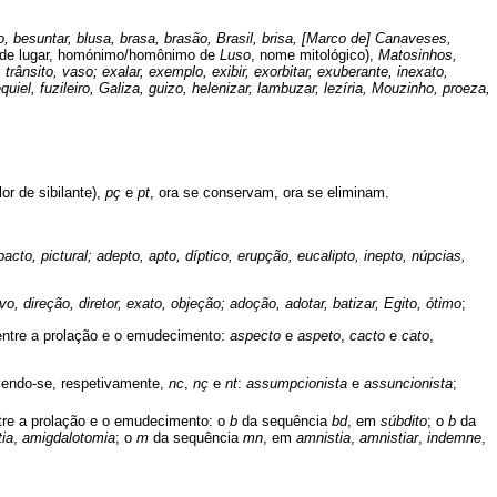
o, besun­tar, blusa, brasa, brasão, Brasil, brisa, [Marco de] Canaveses,
de lugar, homónimo/ho­mônimo de
Luso
, nome mitológico),
Matosinhos,
ânsito, vaso; exalar, exemplo, exibir, exorbitar, exuberante, inexato,
uiel, fuzileiro, Galiza, guizo, helenizar, lambuzar, lezíria, Mouzinho, proeza,
r de sibilante),
pç
e
pt
, ora se conservam, ora se eliminam.
acto, pictural; adepto, apto, díptico, erupção, eucalipto, inepto, núpcias,
tivo, direção, diretor, exato, objeção; adoção, adotar, batizar, Egito, ótimo
;
 entre a prolação e o emudecimento:
aspecto
e
aspeto
,
cacto
e
cato
,
vendo-se, respetivamente,
nc
,
nç
e
nt
:
assumpcionista
e
assuncionista
;
ntre a prolação e o emudecimento: o
b
da sequência
bd
, em
súbdito
; o
b
da
ia
,
amigdalotomia
; o
m
da sequência
mn
, em
amnistia
,
amnistiar
,
indemne
,