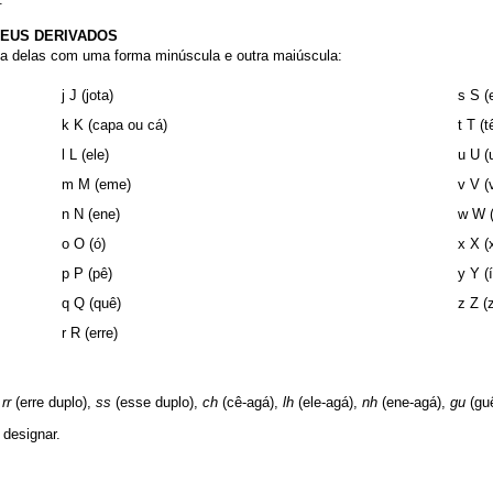
SEUS DERIVADOS
uma delas com uma forma minúscula e outra maiúscula:
j J (jota)
s S (
k K (capa ou cá)
t T (t
l L (ele)
u U (
m M (eme)
v V (
n N (ene)
w W (
o O (ó)
x X (
p P (pê)
y Y (
q Q (quê)
z Z (
r R (erre)
:
rr
(erre duplo),
ss
(esse duplo),
ch
(cê-agá),
lh
(ele-agá),
nh
(ene-agá),
gu
(gu
designar.