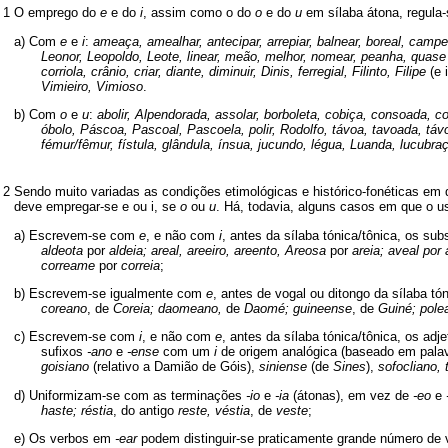
1
O emprego do
e
e do
i
, assim como o do
o
e do
u
em sílaba átona, regula-
a) Com
e
e
i
:
ameaça, amealhar, antecipar, arrepiar, balnear, boreal, campe
Leonor, Leopoldo, Leote, linear, meão, melhor, nomear, peanha, quas
corriola, crânio, criar, diante, diminuir, Dinis, ferregial, Filinto, Filipe
(e 
Vimieiro, Vimioso
.
b) Com
o
e
u
:
abolir, Alpendorada, assolar, borboleta, cobiça, consoada, co
óbolo, Páscoa, Pascoal, Pascoela, polir, Rodolfo, távoa, tavoada, táv
fémur/fêmur, fístula, glândula, ínsua, jucundo, légua, Luanda, lucubra
2
Sendo muito variadas as condições etimológicas e histórico-fonéticas em
deve empregar-se e ou i, se
o
ou
u
. Há, todavia, alguns casos em que o u
a) Escrevem-se com
e
, e não com
i
, antes da sílaba tónica/tônica, os s
aldeota
por
aldeia; areal, areeiro, areento, Areosa
por
areia; aveal por 
correame
por
correia
;
b) Escrevem-se igualmente com
e
, antes de vogal ou ditongo da sílaba t
coreano
, de
Coreia; daomeano,
de
Daomé; guineense
, de
Guiné; pol
c) Escrevem-se com
i
, e não com
e
, antes da sílaba tónica/tônica, os a
sufixos
-ano
e
-ense
com um
i
de origem analógica (baseado em pala
goisiano
(relativo a Damião de Góis),
siniense
(de
Sines
),
sofocliano, 
d) Uniformizam-se com as terminações
-io
e
-ia
(átonas), em vez de
-eo
e
haste; réstia
, do antigo
reste, véstia
, de
veste
;
e) Os verbos em
-ear
podem distinguir-se praticamente grande número de