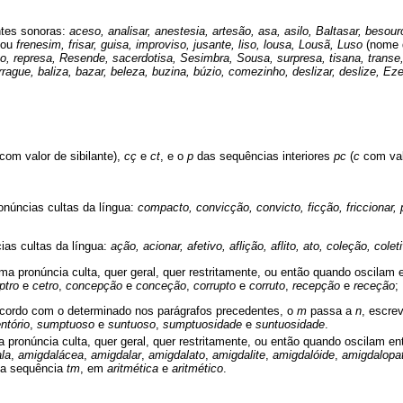
ntes sonoras:
aceso, analisar, anestesia, artesão, asa, asilo, Baltasar, besour
ou
frenesim, frisar, guisa, improviso, jusante, liso, lousa, Lousã, Luso
(nome 
, represa, Resende, sacerdotisa, Sesimbra, Sousa, surpresa, tisana, transe, tr
rague, baliza, bazar, beleza, buzina, búzio, comezinho, deslizar, deslize, Ezeq
com valor de sibilante),
cç
e
ct
, e o
p
das sequências interiores
pc
(
c
com valo
onúncias cultas da língua:
compacto, convicção, convicto, ficção, friccionar, p
as cultas da língua:
ação, acionar, afetivo, aflição, aflito, ato, coleção, cole
a pronúncia culta, quer geral, quer restritamente, ou então quando oscilam
ptro
e
cetro
,
concepção
e
conceção
,
corrupto
e
corruto
,
recepção
e
receção
;
cordo com o determinado nos parágrafos precedentes, o
m
passa a
n
, escre
ntório
,
sumptuoso
e
suntuoso
,
sumptuosidade
e
suntuosidade
.
pronúncia culta, quer geral, quer restritamente, ou então quando oscilam e
la
,
amigdalácea
,
amigdalar
,
amigdalato
,
amigdalite
,
amigdalóide
,
amigdalopat
a sequência
tm
, em
aritmética
e
aritmético
.