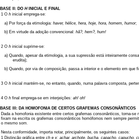
BASE II: DO
H
INICIAL E FINAL
1
O
h
inicial emprega-se:
a) Por força da etimologia:
haver, hélice, hera, hoje, hora, homem, humor
;
b) Em virtude da adoção convencional:
hã?, hem?, hum!
2
O
h
inicial suprime-se:
a) Quando, apesar da etimologia, a sua supressão está inteiramente cons
erudita);
b) Quando, por via de composição, passa a interior e o elemento em que f
3
O
h
inicial mantém-se, no entanto, quando, numa palavra composta, perten
4
O
h
final emprega-se em interjeições:
ah! oh!
BASE III: DA HOMOFONIA DE CERTOS GRAFEMAS CONSONÂNTICOS
Dada a homofonia existente entre certos grafemas consonânticos, torna-se 
fixam na escrita os grafemas consonânticos homófomos nem sempre permite 
o mesmo som.
Nesta conformidade, importa notar, principalmente, os seguintes casos:
1
Distinção gráfica entre
ch
e
x
:
achar, archote, bucha, capacho, capucho, ch