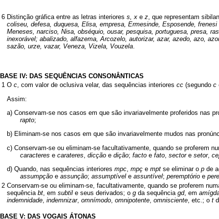
6
Distinção gráfica entre as letras interiores
s, x
e
z
, que representam sibila
coliseu, defesa, duquesa, Elisa, empresa, Ermesinde, Esposende, frenesi
Meneses, narciso, Nisa, obséquio, ousar, pesquisa, portuguesa, presa, raso
inexorável; abalizado, alfazema, Arcozelo, autorizar, azar, azedo, azo, azor
sazão, urze, vazar, Veneza, Vizela, Vouzela
.
BASE IV: DAS SEQUÊNCIAS CONSONÂNTICAS
1
O
c
, com valor de oclusiva velar, das sequências interiores
cc
(segundo
c
Assim:
a) Conservam-se nos casos em que são invariavelmente proferidos nas pr
rapto
;
b) Eliminam-se nos casos em que são invariavelmente mudos nas pronúnci
c) Conservam-se ou eliminam-se facultativamente, quando se proferem num
caracteres
e
carateres
,
dicção
e
dição
;
facto
e
fato
,
sector
e
setor
,
ce
d) Quando, nas sequências interiores
mpc
,
mpç
e
mpt
se eliminar o
p
de a
assumpção
e
assunção
;
assumptível
e
assuntível
;
peremptório
e
pere
2
Conservam-se ou eliminam-se, facultativamente, quando se proferem numa 
sequência
bt
, em
subtil
e seus derivados; o
g
da sequência
gd
, em
amígda
indemnidade
,
indemnizar
,
omnímodo
,
omnipotente
,
omnisciente
, etc.; o
t
d
BASE V: DAS VOGAIS ÁTONAS