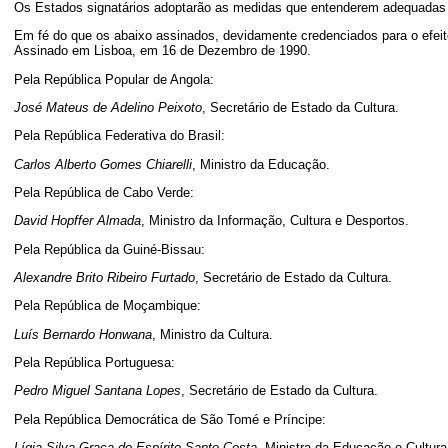
Os Estados signatários adoptarão as medidas que entenderem adequadas ao 
Em fé do que os abaixo assinados, devidamente credenciados para o efeit
Assinado em Lisboa, em 16 de Dezembro de 1990.
Pela República Popular de Angola:
José Mateus de Adelino Peixoto
, Secretário de Estado da Cultura.
Pela República Federativa do Brasil:
Carlos Alberto Gomes Chiarelli
, Ministro da Educação.
Pela República de Cabo Verde:
David Hopffer Almada
, Ministro da Informação, Cultura e Desportos.
Pela República da Guiné-Bissau:
Alexandre Brito Ribeiro Furtado
, Secretário de Estado da Cultura.
Pela República de Moçambique:
Luís Bernardo Honwana
, Ministro da Cultura.
Pela República Portuguesa:
Pedro Miguel Santana Lopes
, Secretário de Estado da Cultura.
Pela República Democrática de São Tomé e Príncipe:
Lígia Silva Graça do Espírito Santo Costa
, Ministra da Educação e Cultura