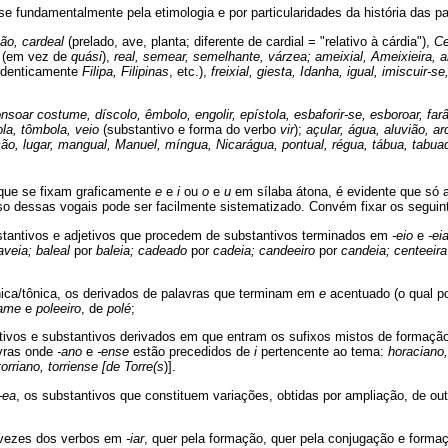
se fundamentalmente pela etimologia e por particularidades da história das p
ão, cardeal
(prelado, ave, planta; diferente de cardial = "relativo à cárdia"),
Ce
e
(em vez de
quási
),
real, semear, semelhante, várzea; ameixial, Ameixieira, amia
identicamente
Filipa, Filipinas
, etc.),
freixial, giesta, Idanha, igual, imiscuir-se,
nsoar costume, díscolo, êmbolo, engolir, epístola, esbaforir-se, esboroar, far
ola, tômbola, veio
(substantivo e forma do verbo
vir
);
açular, água, aluvião, ar
ção, lugar, mangual, Manuel, míngua, Nicarágua, pontual, régua, tábua, tabuada
 que se fixam graficamente
e
e
i
ou
o
e
u
em sílaba átona, é evidente que só a
so dessas vogais pode ser facilmente sistematizado. Convém fixar os seguin
ubstantivos e adjetivos que procedem de substantivos terminados em
-eio
e
-ei
aveia; baleal
por
baleia; cadeado
por
cadeia; candeeiro
por
candeia; centeeira
ónica/tônica, os derivados de palavras que terminam em
e
acentuado (o qual po
eame
e
poleeiro
, de
polé
;
djetivos e substantivos derivados em que entram os sufixos mistos de formaç
vras onde
-ano
e
-ense
estão precedidos de
i
pertencente ao tema:
horaciano,
torriano, torriense [de Torre(s
)].
-ea
, os substantivos que constituem variações, obtidas por ampliação, de o
 vezes dos verbos em
-iar
, quer pela formação, quer pela conjugação e form