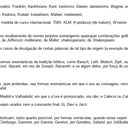
iva­dos:
Franklin, frankliniano; Kant, kantismo; Darwin, darwinismo; Wagner, wa
s:
Kwanza, Kuwait, kuwaitiano; Malawi, malawiano
;
medida de curso internacional:
TWA, KLM; K-potássio
(de
kalium
),
W-oeste
 eruditamente de nomes próprios estrangeiros quaisquer combinações gráfica
, de
Jefferson; mülleriano
, de
Müller; shakesperiano
, de
Shakespeare
.
em casos de divulgação de certas palavras de tal tipo de origem (a exemplo d
ormas onomásticas da tradição bíblica, como
Baruch, Loth, Moloch, Ziph
, o
José, Nazaré
, em vez de
Joseph, Nazareth
; e se algum deles, por força do u
 quer proferidas, nas formas onomásticas em que o uso as consagrou, nom
afat
.
Madrid
e
Valhadolid
, em que o
d
ora é pronunciado, ora não; e
Calecut
ou
Cal
sejam usados sem a consoante final
Jó, Davi
e
Jacó
.
tituam, tanto quanto possível, por formas vernáculas, quando estas sejam 
Cherburgo
;
Garonne
, por
Garona
;
Genève
, por
Genebra
;
Jutland
, por
Jutlândia