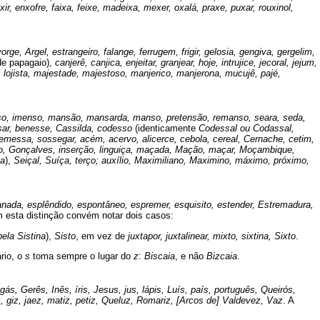
ir, enxofre, faixa, feixe, madeixa, mexer, oxalá, praxe, puxar, rouxinol,
rge, Argel, estrangeiro, falange, ferrugem, frigir, gelosia, gengiva, gergelim,
de papagaio),
canjerê, canjica, enjeitar, granjear, hoje, intrujice, jecoral, jejum,
njeira, lojista, majestade, majestoso, manjerico, manjerona, mucujê, pajé,
nso, imenso, mansão, mansarda, manso, pretensão, remanso, seara, seda,
ssar, benesse, Cassilda, codesso
(identicamente
Codessal ou Codassal,
messa, sossegar, acém, acervo, alicerce, cebola, cereal, Cernache, cetim,
iço, Gonçalves, inserção, linguiça, maçada, Mação, maçar, Moçambique,
sa
),
Seiçal, Suíça, terço; auxílio, Maximiliano, Maximino, máximo, próximo,
planada, esplêndido, espontâneo, espremer, esquisito, estender, Estremadura,
 esta distinção convém notar dois casos:
ela Sistina
),
Sisto
, em vez de
juxtapor, juxtalinear, mixto, sixtina, Sixto
.
ário, o
s
toma sempre o lugar do
z
:
Biscaia
, e não
Bizcaia
.
gás, Gerês, Inês, íris, Jesus, jus, lápis, Luís, país, português, Queirós,
z, giz, jaez, matiz, petiz, Queluz, Romariz, [Arcos de] Valdevez, Vaz
. A