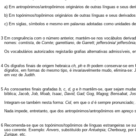
a) Em antropónimos/antropônimos originários de outras línguas e seus der
b) Em topónimos/topônimos originários de outras línguas e seus derivado
c) Em siglas, símbolos e mesmo em palavras adotadas como unidades de 
3
Em congruência com o número anterior, mantém-se nos vocábulos derivados
nomes:
comtista
, de
Comte; garrettiano
, de
Garrett; jeffersónia/ jeffersônia
Os vocabulários autorizados registarão grafias alternativas admissíveis, 
4
Os dígrafos finais de origem hebraica
ch, ph
e
th
podem conservar-se em f
dígrafos, em formas do mesmo tipo, é invariavelmente mudo, elimina-se:
em vez de
Judith
.
5
As consoantes finais grafadas
b, c, d, g
e
h
mantêm-se, quer sejam mudas,
bíblica;
Jacob, Job, Moab, Isaac, David, Gad; Gog, Magog; Bensabat, Jos
Integram-se também nesta forma:
Cid
, em que o
d
é sempre pronunciado;
Nada impede, entretanto, que dos antropónimos/antropônimos em apreço 
6
Recomenda-se que os topónimos/topônimos de línguas estrangeiras se subs
uso corrente. Exemplo:
Anvers
, substituído por
Antuérpia
;
Cherbourg
, por
Zurique
, etc.