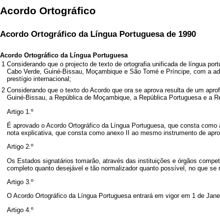
Acordo Ortográfico
Acordo Ortográfico da Língua Portuguesa de 1990
Acordo Ortográfico da Língua Portuguesa
1
Considerando que o projecto de texto de ortografia unificada de língua p
Cabo Verde, Guiné-Bissau, Moçambique e São Tomé e Príncipe, com a ades
prestígio internacional;
2
Considerando que o texto do Acordo que ora se aprova resulta de um aprof
Guiné-Bissau, a República de Moçambique, a República Portuguesa e a R
Artigo 1.º
É aprovado o Acordo Ortográfico da Língua Portuguesa, que consta como 
nota explicativa, que consta como anexo II ao mesmo instrumento de apro
Artigo 2.º
Os Estados signatários tomarão, através das instituições e órgãos compet
completo quanto desejável e tão normalizador quanto possível, no que se re
Artigo 3.º
O Acordo Ortográfico da Língua Portuguesa entrará em vigor em 1 de Jane
Artigo 4.º