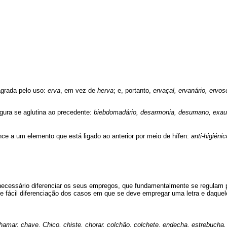
agrada pelo uso:
erva
, em vez de
herva
; e, portanto,
ervaçal, ervanário, ervos
igura se aglutina ao precedente:
biebdomadário, desarmonia, desumano, exaurir,
ce a um elemento que está ligado ao anterior por meio de hífen:
anti-higiéni
necessário diferenciar os seus empregos, que fundamentalmente se regulam p
fácil diferenciação dos casos em que se deve empregar uma letra e daquele
amar, chave, Chico, chiste, chorar, colchão, colchete, endecha, estrebucha, 