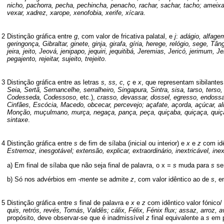
nicho, pachorra, pecha, pechincha, penacho, rachar, sachar, tacho; ameixa, a
vexar, xadrez, xarope, xenofobia, xerife, xícara
.
2
Distinção gráfica entre
g
, com valor de fricativa palatal, e
j
:
adágio, alfagem
geringonça, Gibraltar, ginete, ginja, girafa, gíria, herege, relógio, sege, Tâng
jeira, jeito, Jeová, jenipapo, jequiri, jequitibá, Jeremias, Jericó, jerimum, Jer
pegajento, rejeitar, sujeito, trejeito
.
3
Distinção gráfica entre as letras
s, ss, c, ç
e
x
, que representam sibilante
Seia, Sertã, Sernancelhe, serralheiro, Singapura, Sintra, sisa, tarso, ter
Codesseda, Codessoso
, etc.),
crasso, devassar, dossel, egresso, endoss
Cinfães, Escócia, Macedo, obcecar, percevejo; açafate, açorda, açúcar, a
Monção, muçulmano, murça, negaça, pança, peça, quiçaba, quiçaça, qui
sintaxe
.
4
Distinção gráfica entre
s
de fim de sílaba (inicial ou interior) e
x
e
z
com idê
Estremoz, inesgotável; extensão, explicar, extraordinário, inextricável, in
a) Em final de sílaba que não seja final de palavra, o x =
s
muda para
s
se
b) Só nos advérbios em
-mente
se admite
z
, com valor idêntico ao de
s
, e
5
Distinção gráfica entre
s
final de palavra e
x
e
z
com idêntico valor fónico/
quis, retrós, revés, Tomás, Valdês; cálix, Félix, Fénix flux; assaz, arroz, a
propósito, deve observar-se que é inadmissível
z
final equivalente a
s
em p