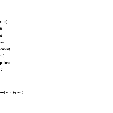
esse)
ê)
u)
vê)
dáblio)
xis)
ípsilon)
zê)
ê-u) e
qu
(quê-u).