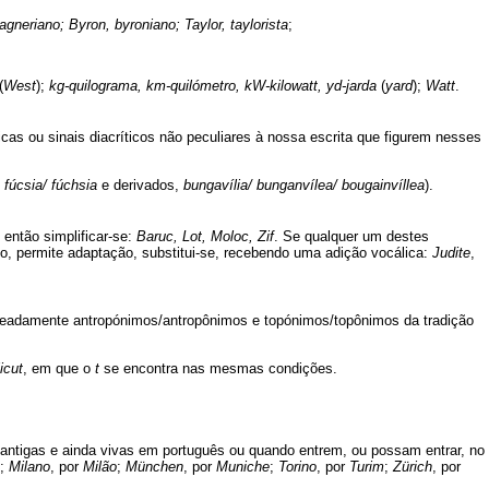
gneriano; Byron, byroniano; Taylor, taylorista
;
(
West
);
kg-quilograma, km-quilómetro, kW-kilowatt, yd-jarda
(
yard
);
Watt
.
s ou sinais diacríticos não peculiares à nossa escrita que figurem nesses
e
fúcsia/ fúchsia
e derivados,
bungavília/ bunganvílea/ bougainvíllea
).
u então simplificar-se:
Baruc, Lot, Moloc, Zif
. Se qualquer um destes
so, permite adaptação, substitui-se, recebendo uma adição vocálica:
Judite
,
eada­mente antropónimos/antropônimos e topónimos/topônimos da tradição
icut
, em que o
t
se encontra nas mesmas condições.
antigas e ainda vivas em português ou quando entrem, ou possam entrar, no
;
Milano
, por
Milão
;
München
, por
Muniche
;
Torino
, por
Turim
;
Zürich
, por