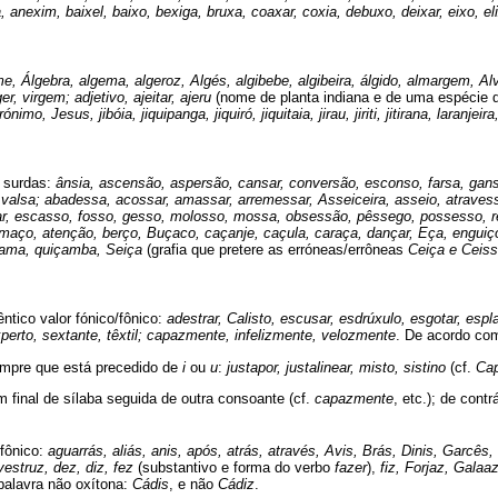
nexim, baixel, baixo, bexiga, bruxa, coaxar, coxia, debuxo, deixar, eixo, elix
e, Álgebra, algema, algeroz, Algés, algibebe, algibeira, álgido, almargem, Alvo
er, virgem; adjetivo, ajeitar, ajeru
(nome de planta indiana e de uma espécie 
ónimo, Jesus, jibóia, jiquipanga, jiquiró, jiquitaia, jirau, jiriti, jitirana, lara
s surdas:
ânsia, ascensão, aspersão, cansar, conversão, esconso, farsa, ga
so, valsa; abadessa, acossar, amassar, arremessar, Asseiceira, asseio, atrave
ar, escasso, fosso, gesso, molosso, mossa, obsessão, pêssego, possesso, re
lmaço, atenção, berço, Buçaco, caçanje, caçula, caraça, dan­çar, Eça, engu
çama, quiçamba, Seiça
(grafia que pretere as erróneas/errôneas
Ceiça e Ceis
ntico valor fónico/fônico:
adestrar, Calisto, escusar, esdrúxulo, esgotar, es
experto, sextante, têxtil; capazmente, infelizmente, velozmente
. De acordo com
mpre que está precedido de
i
ou
u
:
justapor, justalinear, misto, sistino
(cf.
Cap
m final de sílaba seguida de outra consoante (cf.
capazmente
, etc.); de contr
 fônico:
aguarrás, aliás, anis, após, atrás, através, Avis, Brás, Dinis, Garcês, 
vestruz, dez, diz, fez
(substantivo e forma do verbo
fazer
),
fiz, Forjaz, Galaa
alavra não oxítona:
Cádis
, e não
Cádiz
.