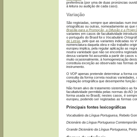
preferência (por uma de duas pronúncias ouvidas
à leitura ou audição de cada caso).
Variação
São registadas, sempre que atestadas num inst
ortográficas ou outras, nomeadamente as que 
Brasília para a Promoção, a Difusão e a Proje
variantes em casos de facultatividade introduz
o português do Brasil foi o
Vocabulário Ortográ
de Letras
, pelo que as variantes indicadas no 
nomenclatura daquela obra e não trabalho orig
europeu implica, pela regular aplicação as reg
noutra variedade que não se encontra registad
dessa variante foi assumida a partir de casos
muito ocasionalmente, à homogeneização desta
constituía exceção ao observado nas formas
instrumento.
O VOP apenas pretende determinar a forma cor
consulta da forma correta noutras variedades,
regulação ortográfica que desempenhe função 
Não foram alvo de tratamento sistemático as f
facultatividade permitida pelas normas do AO (
forma usada no Brasil); nestes casos, é sempr
europeu, podendo ser registadas as formas co
Principais fontes lexicográficas
Vocabulário da Língua Portuguesa
, Rebelo Gon
Dicionário da Língua Portuguesa Comtemporâ
Grande Dicionário da Língua Portuguesa
, Porto