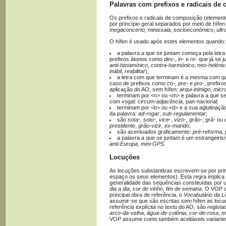
Palavras com prefixos e radicais de
Os prefixos e radicais de composição (eleme
por princípio geral separados por meio de hífe
megaconcerto
,
minissaia
,
socioeconómico
,
ultr
O hífen é usado após estes elementos quando:
a palavra a que se juntam começa pela letr
prefixos átonos como
des-
,
in-
e
re-
que já se j
anti-histamínico
,
contra-harmónico
,
neo-helénic
inábil
,
reabilitar
);
a letra com que terminam é a mesma com que
caso de prefixos como
co-
,
pre-
e
pro-
, prefix
aplicação do AO, sem hífen:
arqui-inimigo
,
micr
terminam por <n> ou <m> e palavra a que 
com vogal:
circum-adjacência
, pan-nacional;
terminam por <b> ou <d> e a sua aglutinação
da palavra:
ad-rogar
,
sub-regulamentar
;
são
sota-
,
soto-
,
vice-
,
vizo-
,
grão-
,
grã-
ou
presidente
,
grão-vizir
,
ex-marido
;
são acentuados graficamente:
pré-reforma
,
a palavra a que se juntam é um estrangeiri
anti-Europa
,
mini-GPS
.
Locuções
As locuções substantivas escrevem-se por pri
espaço os seus elementos). Esta regra implic
generalidade das sequências constituídas por
dia a dia
,
cor de vinho
,
fim de semana
. O VOP a
principal obra de referência, o
Vocabulário da L
assumir-se que são escritas sem hífen as locu
referência explícita no texto do AO, são regis
arco-da-velha
,
água-de-colónia
,
cor-de-rosa
,
m
VOP assume como também aceitáveis variantes 