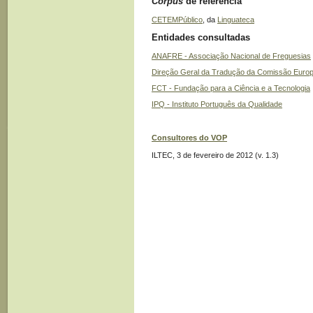
Corpus
de referência
CETEMPúblico
, da
Linguateca
Entidades consultadas
ANAFRE - Associação Nacional de Freguesias
Direção Geral da Tradução da Comissão Europ
FCT - Fundação para a Ciência e a Tecnologia
IPQ - Instituto Português da Qualidade
Consultores do VOP
ILTEC, 3 de fevereiro de 2012 (v. 1.3)