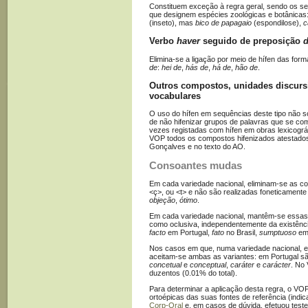
Constituem exceção à regra geral, sendo os s
que designem espécies zoológicas e botânicas
(inseto), mas
bico de papagaio
(espondilose),
c
Verbo
haver
seguido de preposição
Elimina-se a ligação por meio de hífen das fo
de
:
hei de
,
hás de
,
há de
,
hão de
.
Outros compostos, unidades discurs
vocabulares
O uso do hífen em sequências deste tipo não sof
de não hifenizar grupos de palavras que se co
vezes registadas com hífen em obras lexicográ
VOP todos os compostos hifenizados atestado
Gonçalves e no texto do AO.
Consoantes mudas
Em cada variedade nacional, eliminam-se as 
<ç>, ou <t> e não são realizadas foneticament
objeção
,
ótimo
.
Em cada variedade nacional, mantêm-se essas
como oclusiva, independentemente da existênc
facto
em Portugal,
fato
no Brasil,
sumptuoso
em 
Nos casos em que, numa variedade nacional, e
aceitam-se ambas as variantes: em Portugal s
concetual
e
conceptual
,
caráter
e
carácter
. No
duzentos (0.01% do total).
Para determinar a aplicação desta regra, o VOP
ortoépicas das suas fontes de referência (indi
Corp-Oral
e, em casos de dúvida, efetuou testes