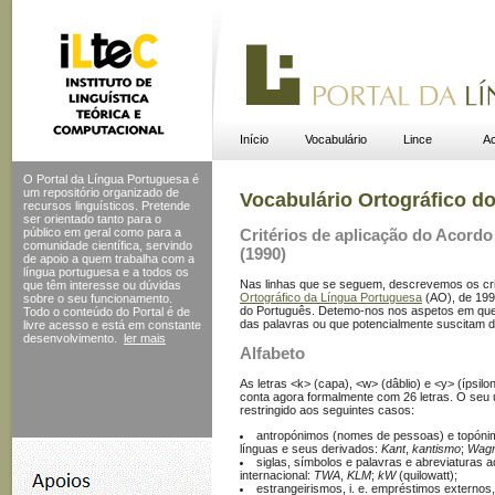
Início
Vocabulário
Lince
Ac
O Portal da Língua Portuguesa é
um repositório organizado de
Vocabulário Ortográfico d
recursos linguísticos. Pretende
ser orientado tanto para o
público em geral como para a
Critérios de aplicação do Acord
comunidade científica, servindo
(1990)
de apoio a quem trabalha com a
língua portuguesa e a todos os
Nas linhas que se seguem, descrevemos os cri
que têm interesse ou dúvidas
Ortográfico da Língua Portuguesa
(AO), de 1990
sobre o seu funcionamento.
do Português. Detemo-nos nos aspetos em que a
Todo o conteúdo do Portal
é de
das palavras ou que potencialmente suscitam d
livre acesso e está em constante
desenvolvimento.
ler mais
Alfabeto
As letras <k> (capa), <w> (dâblio) e <y> (ípsil
conta agora formalmente com 26 letras. O seu u
restringido aos seguintes casos:
antropónimos (nomes de pessoas) e topónimo
línguas e seus derivados:
Kant
,
kantismo
;
Wag
siglas, símbolos e palavras e abreviaturas
internacional:
TWA
,
KLM
;
kW
(quilowatt);
estrangeirismos, i. e. empréstimos externos, 