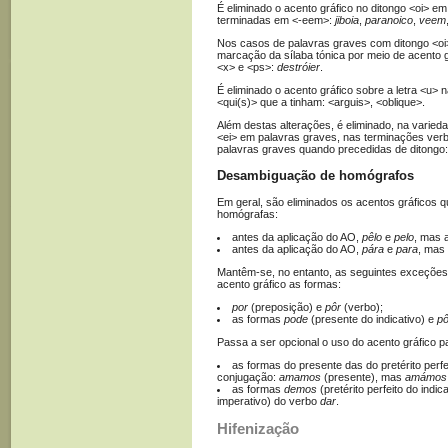
É eliminado o acento gráfico no ditongo <oi> e
terminadas em <-eem>:
jiboia
,
paranoico
,
veem
Nos casos de palavras graves com ditongo <oi>
marcação da sílaba tónica por meio de acento g
<x> e <ps>:
destróier
.
É eliminado o acento gráfico sobre a letra <u>
<qui(s)> que a tinham: <arguis>, <oblique>.
Além destas alterações, é eliminado, na variedad
<ei> em palavras graves, nas terminações verb
palavras graves quando precedidas de ditongo
Desambiguação de homógrafos
Em geral, são eliminados os acentos gráficos 
homógrafas:
antes da aplicação do AO,
pêlo
e
pelo
, mas 
antes da aplicação do AO,
pára
e
para
, mas
Mantêm-se, no entanto, as seguintes exceções,
acento gráfico as formas:
por
(preposição) e
pôr
(verbo);
as formas
pode
(presente do indicativo) e
p
Passa a ser opcional o uso do acento gráfico pa
as formas do presente das do pretérito perfe
conjugação:
amamos
(presente), mas
amámos
as formas
demos
(pretérito perfeito do indic
imperativo) do verbo
dar
.
Hifenização