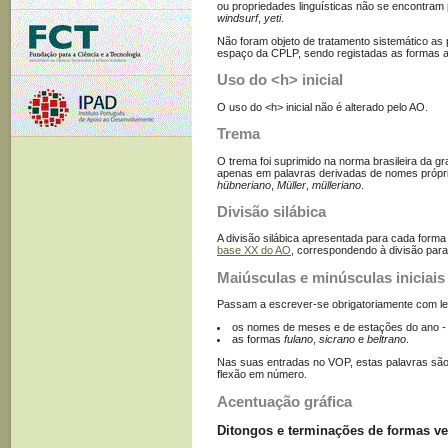
ou propriedades linguísticas não se encontram
windsurf
,
yeti
.
Não foram objeto de tratamento sistemático as 
espaço da CPLP, sendo registadas as formas at
Uso do <h> inicial
O uso do <h> inicial não é alterado pelo AO.
Trema
O trema foi suprimido na norma brasileira da g
apenas em palavras derivadas de nomes própri
hübneriano
,
Müller
,
mülleriano
.
Divisão silábica
A divisão silábica apresentada para cada form
base XX do AO
, correspondendo à divisão para 
Maiúsculas e minúsculas iniciais
Passam a escrever-se obrigatoriamente com letr
os nomes de meses e de estações do ano 
as formas
fulano
,
sicrano
e
beltrano
.
Nas suas entradas no VOP, estas palavras sã
flexão em número.
Acentuação gráfica
Ditongos e terminações de formas ve