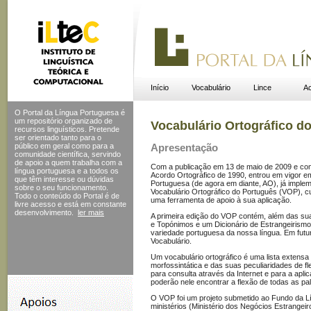
Início
Vocabulário
Lince
Ac
O Portal da Língua Portuguesa é
um repositório organizado de
Vocabulário Ortográfico d
recursos linguísticos. Pretende
ser orientado tanto para o
público em geral como para a
Apresentação
comunidade científica, servindo
de apoio a quem trabalha com a
Com a publicação em 13 de maio de 2009 e com
língua portuguesa e a todos os
Acordo Ortográfico de 1990, entrou em vigor e
que têm interesse ou dúvidas
Portuguesa (de agora em diante, AO), já implem
sobre o seu funcionamento.
Vocabulário Ortográfico do Português (VOP), cuj
Todo o conteúdo do Portal
é de
uma ferramenta de apoio à sua aplicação.
livre acesso e está em constante
desenvolvimento.
ler mais
A primeira edição do VOP contém, além das sua
e Topónimos e um Dicionário de Estrangeirismo
variedade portuguesa da nossa língua. Em futu
Vocabulário.
Um vocabulário ortográfico é uma lista extensa
morfossintática e das suas peculiaridades de 
para consulta através da Internet e para a apli
poderão nele encontrar a flexão de todas as pa
O VOP foi um projeto submetido ao Fundo da L
ministérios (Ministério dos Negócios Estrangeir