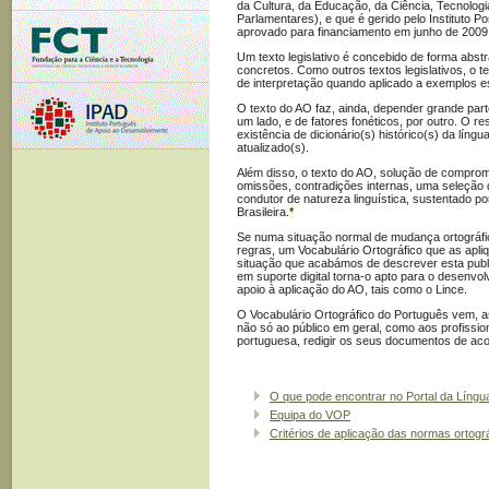
da Cultura, da Educação, da Ciência, Tecnologi
Parlamentares), e que é gerido pelo Instituto 
aprovado para financiamento em junho de 2009
Um texto legislativo é concebido de forma abst
concretos. Como outros textos legislativos, o 
de interpretação quando aplicado a exemplos e
O texto do AO faz, ainda, depender grande part
um lado, e de fatores fonéticos, por outro. O re
existência de dicionário(s) histórico(s) da líng
atualizado(s).
Além disso, o texto do AO, solução de comprom
omissões, contradições internas, uma seleção d
condutor de natureza linguística, sustentado p
Brasileira.
*
Se numa situação normal de mudança ortográfi
regras, um Vocabulário Ortográfico que as apli
situação que acabámos de descrever esta publi
em suporte digital torna-o apto para o desenvo
apoio à aplicação do AO, tais como o Lince.
O Vocabulário Ortográfico do Português vem, as
não só ao público em geral, como aos profission
portuguesa, redigir os seus documentos de aco
O que pode encontrar no Portal da Líng
Equipa do VOP
Critérios de aplicação das normas ortogr