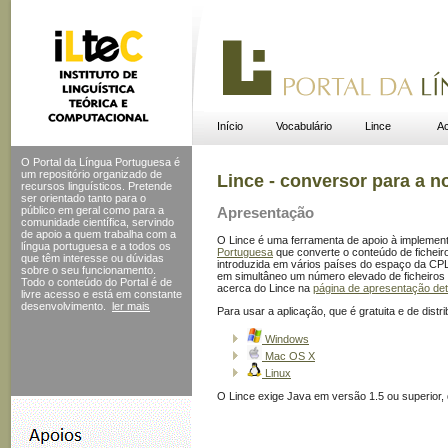
Início
Vocabulário
Lince
Ac
O Portal da Língua Portuguesa é
um repositório organizado de
Lince - conversor para a n
recursos linguísticos. Pretende
ser orientado tanto para o
público em geral como para a
Apresentação
comunidade científica, servindo
de apoio a quem trabalha com a
O Lince é uma ferramenta de apoio à implemen
língua portuguesa e a todos os
Portuguesa
que converte o conteúdo de ficheiro
que têm interesse ou dúvidas
introduzida em vários países do espaço da CPL
sobre o seu funcionamento.
em simultâneo um número elevado de ficheiros 
Todo o conteúdo do Portal
é de
acerca do Lince na
página de apresentação de
livre acesso e está em constante
desenvolvimento.
ler mais
Para usar a aplicação, que é gratuita e de distr
Windows
Mac OS X
Linux
O Lince exige Java em versão 1.5 ou superior