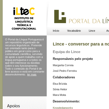
Início
Vocabulário
Lince
Ac
O Portal da Língua Portuguesa é
um repositório organizado de
Lince - conversor para a n
recursos linguísticos. Pretende
ser orientado tanto para o
público em geral como para a
Equipa do Lince
comunidade científica, servindo
de apoio a quem trabalha com a
Responsáveis pelo projeto
língua portuguesa e a todos os
que têm interesse ou dúvidas
Margarita Correia
sobre o seu funcionamento.
Todo o conteúdo do Portal
é de
José Pedro Ferreira
livre acesso e está em constante
desenvolvimento.
ler mais
Colaboradores
Elsa Brízida
Sónia Heitor
Mara Moita
Desenvolvimento:
Knowledgeworks