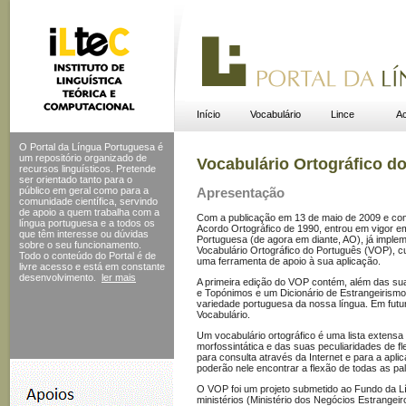
Início
Vocabulário
Lince
Ac
O Portal da Língua Portuguesa é
um repositório organizado de
Vocabulário Ortográfico d
recursos linguísticos. Pretende
ser orientado tanto para o
público em geral como para a
Apresentação
comunidade científica, servindo
de apoio a quem trabalha com a
Com a publicação em 13 de maio de 2009 e com
língua portuguesa e a todos os
Acordo Ortográfico de 1990, entrou em vigor e
que têm interesse ou dúvidas
Portuguesa (de agora em diante, AO), já implem
sobre o seu funcionamento.
Vocabulário Ortográfico do Português (VOP), cuj
Todo o conteúdo do Portal
é de
uma ferramenta de apoio à sua aplicação.
livre acesso e está em constante
desenvolvimento.
ler mais
A primeira edição do VOP contém, além das sua
e Topónimos e um Dicionário de Estrangeirismo
variedade portuguesa da nossa língua. Em futu
Vocabulário.
Um vocabulário ortográfico é uma lista extensa
morfossintática e das suas peculiaridades de 
para consulta através da Internet e para a apli
poderão nele encontrar a flexão de todas as pa
O VOP foi um projeto submetido ao Fundo da L
ministérios (Ministério dos Negócios Estrangeir