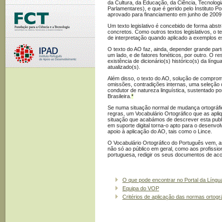
da Cultura, da Educação, da Ciência, Tecnologi
Parlamentares), e que é gerido pelo Instituto 
aprovado para financiamento em junho de 2009
Um texto legislativo é concebido de forma abst
concretos. Como outros textos legislativos, o 
de interpretação quando aplicado a exemplos e
O texto do AO faz, ainda, depender grande part
um lado, e de fatores fonéticos, por outro. O re
existência de dicionário(s) histórico(s) da líng
atualizado(s).
Além disso, o texto do AO, solução de comprom
omissões, contradições internas, uma seleção d
condutor de natureza linguística, sustentado p
Brasileira.
*
Se numa situação normal de mudança ortográfi
regras, um Vocabulário Ortográfico que as apli
situação que acabámos de descrever esta publi
em suporte digital torna-o apto para o desenvo
apoio à aplicação do AO, tais como o Lince.
O Vocabulário Ortográfico do Português vem, as
não só ao público em geral, como aos profission
portuguesa, redigir os seus documentos de aco
O que pode encontrar no Portal da Líng
Equipa do VOP
Critérios de aplicação das normas ortogr