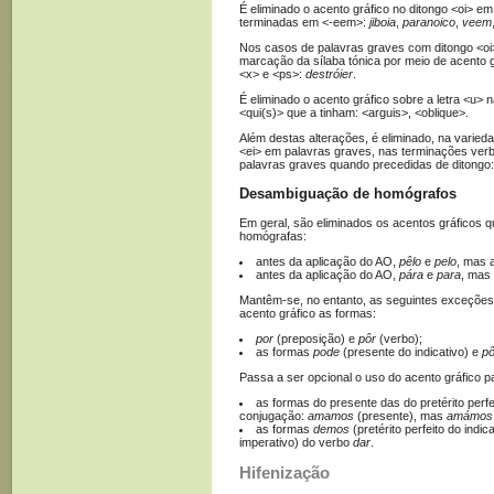
É eliminado o acento gráfico no ditongo <oi> e
terminadas em <-eem>:
jiboia
,
paranoico
,
veem
Nos casos de palavras graves com ditongo <oi>
marcação da sílaba tónica por meio de acento g
<x> e <ps>:
destróier
.
É eliminado o acento gráfico sobre a letra <u>
<qui(s)> que a tinham: <arguis>, <oblique>.
Além destas alterações, é eliminado, na variedad
<ei> em palavras graves, nas terminações verb
palavras graves quando precedidas de ditongo
Desambiguação de homógrafos
Em geral, são eliminados os acentos gráficos 
homógrafas:
antes da aplicação do AO,
pêlo
e
pelo
, mas 
antes da aplicação do AO,
pára
e
para
, mas
Mantêm-se, no entanto, as seguintes exceções,
acento gráfico as formas:
por
(preposição) e
pôr
(verbo);
as formas
pode
(presente do indicativo) e
p
Passa a ser opcional o uso do acento gráfico pa
as formas do presente das do pretérito perfe
conjugação:
amamos
(presente), mas
amámos
as formas
demos
(pretérito perfeito do indic
imperativo) do verbo
dar
.
Hifenização