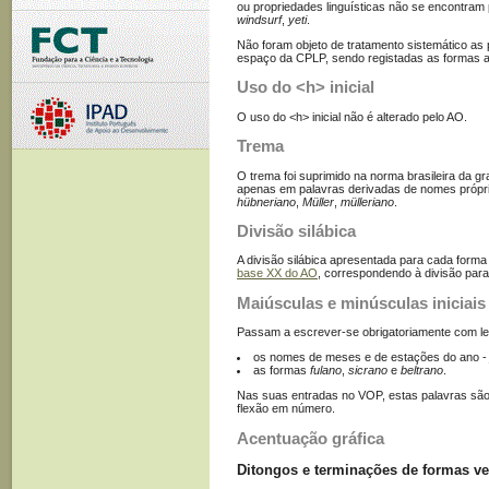
ou propriedades linguísticas não se encontram
windsurf
,
yeti
.
Não foram objeto de tratamento sistemático as 
espaço da CPLP, sendo registadas as formas at
Uso do <h> inicial
O uso do <h> inicial não é alterado pelo AO.
Trema
O trema foi suprimido na norma brasileira da g
apenas em palavras derivadas de nomes própri
hübneriano
,
Müller
,
mülleriano
.
Divisão silábica
A divisão silábica apresentada para cada form
base XX do AO
, correspondendo à divisão para 
Maiúsculas e minúsculas iniciais
Passam a escrever-se obrigatoriamente com letr
os nomes de meses e de estações do ano 
as formas
fulano
,
sicrano
e
beltrano
.
Nas suas entradas no VOP, estas palavras sã
flexão em número.
Acentuação gráfica
Ditongos e terminações de formas ve