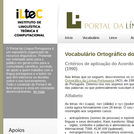
Início
Vocabulário
Lince
Ac
O Portal da Língua Portuguesa é
um repositório organizado de
Vocabulário Ortográfico d
recursos linguísticos. Pretende
ser orientado tanto para o
público em geral como para a
Critérios de aplicação do Acord
comunidade científica, servindo
(1990)
de apoio a quem trabalha com a
língua portuguesa e a todos os
Nas linhas que se seguem, descrevemos os cri
que têm interesse ou dúvidas
Ortográfico da Língua Portuguesa
(AO), de 1990
sobre o seu funcionamento.
do Português. Detemo-nos nos aspetos em que a
Todo o conteúdo do Portal
é de
das palavras ou que potencialmente suscitam d
livre acesso e está em constante
desenvolvimento.
ler mais
Alfabeto
As letras <k> (capa), <w> (dâblio) e <y> (ípsil
conta agora formalmente com 26 letras. O seu u
restringido aos seguintes casos:
antropónimos (nomes de pessoas) e topónimo
línguas e seus derivados:
Kant
,
kantismo
;
Wag
siglas, símbolos e palavras e abreviaturas
internacional:
TWA
,
KLM
;
kW
(quilowatt);
estrangeirismos, i. e. empréstimos externos, 