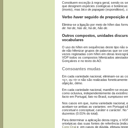
Constituem exceção à regra geral, sendo os s
que designem espécies zoológicas e botânicas
(inseto), mas
bico de papagaio
(espondilose),
c
Verbo
haver
seguido de preposição
Elimina-se a ligação por meio de hífen das fo
de
:
hei de
,
hás de
,
há de
,
hão de
.
Outros compostos, unidades discurs
vocabulares
O uso do hífen em sequências deste tipo não sof
de não hifenizar grupos de palavras que se co
vezes registadas com hífen em obras lexicográ
VOP todos os compostos hifenizados atestado
Gonçalves e no texto do AO.
Consoantes mudas
Em cada variedade nacional, eliminam-se as 
<ç>, ou <t> e não são realizadas foneticament
objeção
,
ótimo
.
Em cada variedade nacional, mantêm-se essas
como oclusiva, independentemente da existênc
facto
em Portugal,
fato
no Brasil,
sumptuoso
em 
Nos casos em que, numa variedade nacional, e
aceitam-se ambas as variantes: em Portugal s
concetual
e
conceptual
,
caráter
e
carácter
. No
duzentos (0.01% do total).
Para determinar a aplicação desta regra, o VOP
ortoépicas das suas fontes de referência (indi
Corp-Oral
e, em casos de dúvida, efetuou testes