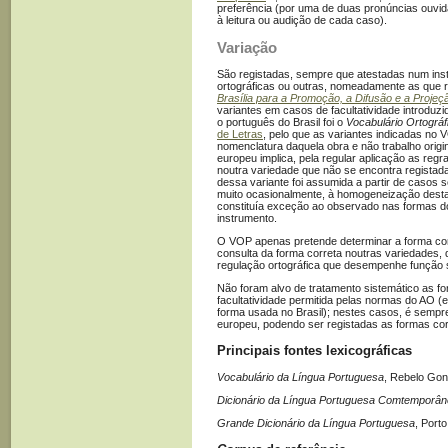
preferência (por uma de duas pronúncias ouvidas
à leitura ou audição de cada caso).
Variação
São registadas, sempre que atestadas num inst
ortográficas ou outras, nomeadamente as que 
Brasília para a Promoção, a Difusão e a Proje
variantes em casos de facultatividade introduz
o português do Brasil foi o
Vocabulário Ortográ
de Letras
, pelo que as variantes indicadas no 
nomenclatura daquela obra e não trabalho orig
europeu implica, pela regular aplicação as reg
noutra variedade que não se encontra registad
dessa variante foi assumida a partir de casos
muito ocasionalmente, à homogeneização desta
constituía exceção ao observado nas formas
instrumento.
O VOP apenas pretende determinar a forma cor
consulta da forma correta noutras variedades,
regulação ortográfica que desempenhe função 
Não foram alvo de tratamento sistemático as f
facultatividade permitida pelas normas do AO (
forma usada no Brasil); nestes casos, é sempr
europeu, podendo ser registadas as formas co
Principais fontes lexicográficas
Vocabulário da Língua Portuguesa
, Rebelo Gon
Dicionário da Língua Portuguesa Comtemporâ
Grande Dicionário da Língua Portuguesa
, Porto