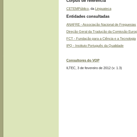
Corpus
de referência
CETEMPúblico
, da
Linguateca
Entidades consultadas
ANAFRE - Associação Nacional de Freguesias
Direção Geral da Tradução da Comissão Europ
FCT - Fundação para a Ciência e a Tecnologia
IPQ - Instituto Português da Qualidade
Consultores do VOP
ILTEC, 3 de fevereiro de 2012 (v. 1.3)