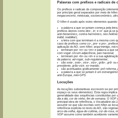
Palavras com prefixos e radicais de
Os prefixos e radicais de composição (eleme
por princípio geral separados por meio de hífe
megaconcerto
,
minissaia
,
socioeconómico
,
ultr
O hífen é usado após estes elementos quando:
a palavra a que se juntam começa pela letr
prefixos átonos como
des-
,
in-
e
re-
que já se j
anti-histamínico
,
contra-harmónico
,
neo-helénic
inábil
,
reabilitar
);
a letra com que terminam é a mesma com que
caso de prefixos como
co-
,
pre-
e
pro-
, prefix
aplicação do AO, sem hífen:
arqui-inimigo
,
micr
terminam por <n> ou <m> e palavra a que 
com vogal:
circum-adjacência
, pan-nacional;
terminam por <b> ou <d> e a sua aglutinação
da palavra:
ad-rogar
,
sub-regulamentar
;
são
sota-
,
soto-
,
vice-
,
vizo-
,
grão-
,
grã-
ou
presidente
,
grão-vizir
,
ex-marido
;
são acentuados graficamente:
pré-reforma
,
a palavra a que se juntam é um estrangeiri
anti-Europa
,
mini-GPS
.
Locuções
As locuções substantivas escrevem-se por pri
espaço os seus elementos). Esta regra implic
generalidade das sequências constituídas por
dia a dia
,
cor de vinho
,
fim de semana
. O VOP a
principal obra de referência, o
Vocabulário da L
assumir-se que são escritas sem hífen as locu
referência explícita no texto do AO, são regis
arco-da-velha
,
água-de-colónia
,
cor-de-rosa
,
m
VOP assume como também aceitáveis variantes 