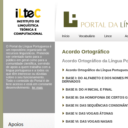
Início
Vocabulário
Lince
Ac
O Portal da Língua Portuguesa é
um repositório organizado de
Acordo Ortográfico
recursos linguísticos. Pretende
ser orientado tanto para o
público em geral como para a
Acordo Ortográfico da Língua P
comunidade científica, servindo
de apoio a quem trabalha com a
Acordo Ortográfico da Língua Portugues
língua portuguesa e a todos os
que têm interesse ou dúvidas
sobre o seu funcionamento.
BASE I: DO ALFABETO E DOS NOMES 
Todo o conteúdo do Portal
é de
DERIVADOS
livre acesso e está em constante
desenvolvimento.
ler mais
BASE II: DO
H
INICIAL E FINAL
BASE III: DA HOMOFONIA DE CERTOS
BASE IV: DAS SEQUÊNCIAS CONSONÂN
BASE V: DAS VOGAIS ÁTONAS
BASE VI: DAS VOGAIS NASAIS