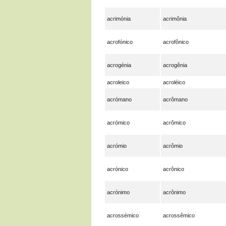
acrimónia
acrimônia
acrofónico
acrofônico
acrogénia
acrogênia
acroleico
acroléico
acrómano
acrômano
acrómico
acrômico
acrómio
acrômio
acrónico
acrônico
acrónimo
acrônimo
acrossémico
acrossêmico