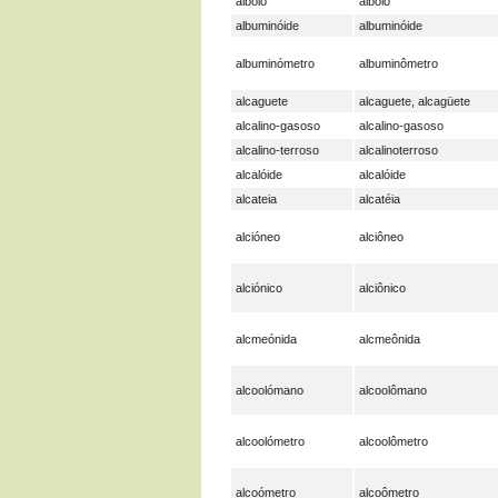
albóio
albóio
albuminóide
albuminóide
albuminómetro
albuminômetro
alcaguete
alcaguete, alcagüete
alcalino-gasoso
alcalino-gasoso
alcalino-terroso
alcalinoterroso
alcalóide
alcalóide
alcateia
alcatéia
alcióneo
alciôneo
alciónico
alciônico
alcmeónida
alcmeônida
alcoolómano
alcoolômano
alcoolómetro
alcoolômetro
alcoómetro
alcoômetro