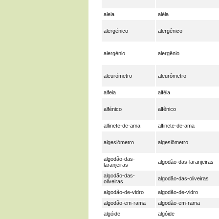
aleia
aléia
alergénico
alergênico
alergénio
alergênio
aleurómetro
aleurômetro
alfeia
alféia
alfénico
alfênico
alfinete-de-ama
alfinete-de-ama
algesiómetro
algesiômetro
algodão-das-
algodão-das-laranjeiras
laranjeiras
algodão-das-
algodão-das-oliveiras
oliveiras
algodão-de-vidro
algodão-de-vidro
algodão-em-rama
algodão-em-rama
algóide
algóide