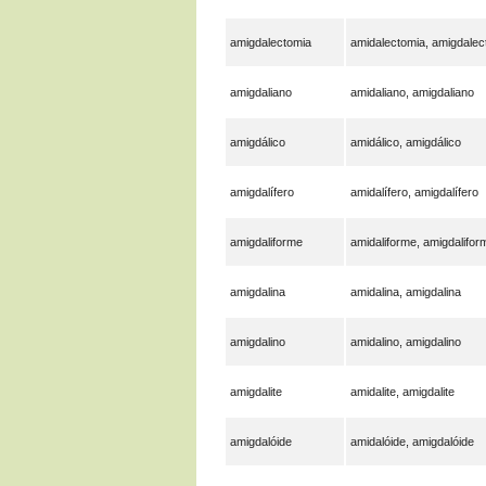
amigdalectomia
amidalectomia, amigdalec
amigdaliano
amidaliano, amigdaliano
amigdálico
amidálico, amigdálico
amigdalífero
amidalífero, amigdalífero
amigdaliforme
amidaliforme, amigdalifor
amigdalina
amidalina, amigdalina
amigdalino
amidalino, amigdalino
amigdalite
amidalite, amigdalite
amigdalóide
amidalóide, amigdalóide