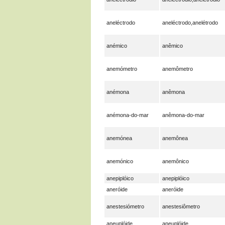
aneléctrodo
aneléctrodo,anelétrodo
anémico
anêmico
anemómetro
anemômetro
anémona
anêmona
anémona-do-mar
anêmona-do-mar
anemónea
anemônea
anemónico
anemônico
anepiplóico
anepiplóico
aneróide
aneróide
anestesiómetro
anestesiômetro
aneuplóide
aneuplóide