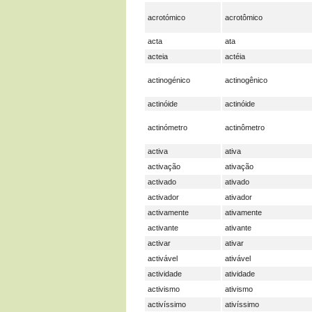
acrotómico
acrotômico
acta
ata
acteia
actéia
actinogénico
actinogênico
actinóide
actinóide
actinómetro
actinômetro
activa
ativa
activação
ativação
activado
ativado
activador
ativador
activamente
ativamente
activante
ativante
activar
ativar
activável
ativável
actividade
atividade
activismo
ativismo
activíssimo
ativíssimo