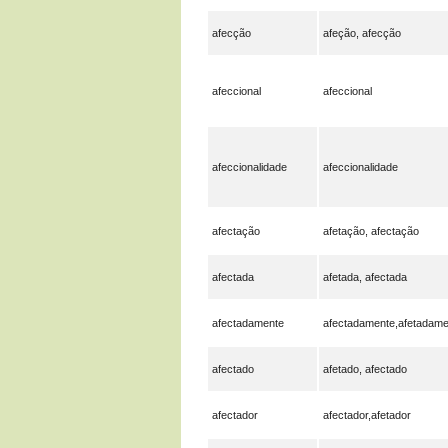
afecção
afeção, afecção
afeccional
afeccional
afeccionalidade
afeccionalidade
afectação
afetação, afectação
afectada
afetada, afectada
afectadamente
afectadamente,afetadame
afectado
afetado, afectado
afectador
afectador,afetador