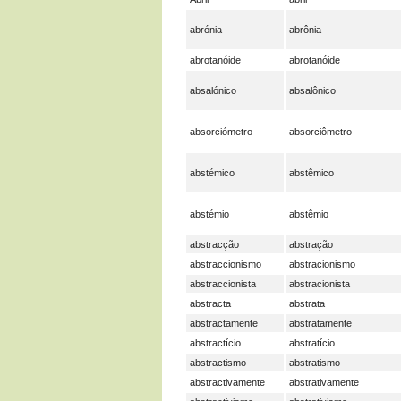
abrónia
abrônia
abrotanóide
abrotanóide
absalónico
absalônico
absorciómetro
absorciômetro
abstémico
abstêmico
abstémio
abstêmio
abstracção
abstração
abstraccionismo
abstracionismo
abstraccionista
abstracionista
abstracta
abstrata
abstractamente
abstratamente
abstractício
abstratício
abstractismo
abstratismo
abstractivamente
abstrativamente