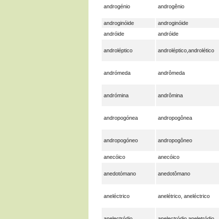
androgénio
androgênio
androginóide
androginóide
andróide
andróide
androléptico
androléptico,androlético
andrómeda
andrômeda
andrómina
andrômina
andropogónea
andropogônea
andropogóneo
andropogôneo
anecóico
anecóico
anedotómano
anedotômano
aneléctrico
anelétrico, aneléctrico
anelectródio
anelectródio,aneletródio