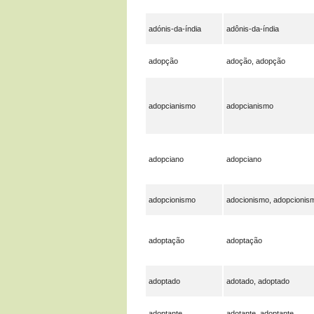
adónis-da-índia
adônis-da-índia
adopção
adoção, adopção
adopcianismo
adopcianismo
adopciano
adopciano
adopcionismo
adocionismo, adopcionis
adoptação
adoptação
adoptado
adotado, adoptado
adoptante
adotante, adoptante