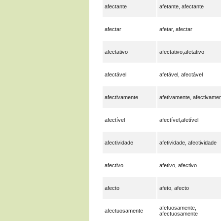
afectante
afetante, afectante
afectar
afetar, afectar
afectativo
afectativo,afetativo
afectável
afetável, afectável
afectivamente
afetivamente, afectivame
afectível
afectível,afetível
afectividade
afetividade, afectividade
afectivo
afetivo, afectivo
afecto
afeto, afecto
afetuosamente,
afectuosamente
afectuosamente