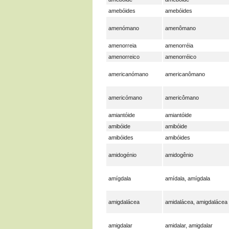
amebóides
amebóides
amenómano
amenômano
amenorreia
amenorréia
amenorreico
amenorréico
americanómano
americanômano
americómano
americômano
amiantóide
amiantóide
amibóide
amibóide
amibóides
amibóides
amidogénio
amidogênio
amígdala
amídala, amígdala
amigdalácea
amidalácea, amigdalácea
amigdalar
amidalar, amigdalar