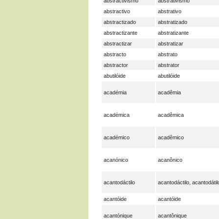
abstractivismo
abstrativismo
abstractivo
abstrativo
abstractizado
abstratizado
abstractizante
abstratizante
abstractizar
abstratizar
abstracto
abstrato
abstractor
abstrator
abutilóide
abutilóide
académia
acadêmia
académica
acadêmica
académico
acadêmico
acanónico
acanônico
acantodáctilo
acantodáctilo, acantodátil
acantóide
acantóide
acantónique
acantônique