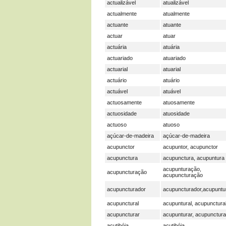
actualizável
atualizável
actualmente
atualmente
actuante
atuante
actuar
atuar
actuária
atuária
actuariado
atuariado
actuarial
atuarial
actuário
atuário
actuável
atuável
actuosamente
atuosamente
actuosidade
atuosidade
actuoso
atuoso
açúcar-de-madeira
açúcar-de-madeira
acupunctor
acupuntor, acupunctor
acupunctura
acupunctura, acupuntura
acupunturação,
acupuncturação
acupuncturação
acupuncturador
acupuncturador,acupuntu
acupunctural
acupuntural, acupunctura
acupuncturar
acupunturar, acupunctura
acutibóia
acutibóia