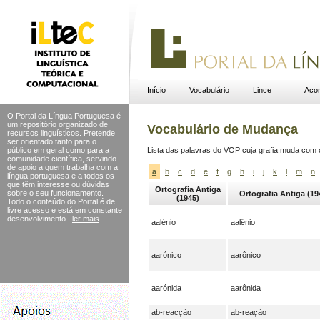
Início
Vocabulário
Lince
Acor
O Portal da Língua Portuguesa é
um repositório organizado de
Vocabulário de Mudança
recursos linguísticos. Pretende
ser orientado tanto para o
público em geral como para a
Lista das palavras do VOP cuja grafia muda com
comunidade científica, servindo
de apoio a quem trabalha com a
a
b
c
d
e
f
g
h
i
j
k
l
m
n
língua portuguesa e a todos os
que têm interesse ou dúvidas
Ortografia Antiga
sobre o seu funcionamento.
Ortografia Antiga (19
(1945)
Todo o conteúdo do Portal
é de
livre acesso e está em constante
desenvolvimento.
ler mais
aalénio
aalênio
aarónico
aarônico
aarónida
aarônida
ab-reacção
ab-reação