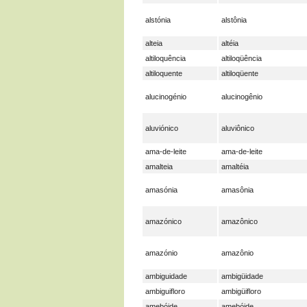
alstónia
alstônia
alteia
altéia
altiloquência
altiloqüência
altiloquente
altiloqüente
alucinogénio
alucinogênio
aluviónico
aluviônico
ama-de-leite
ama-de-leite
amalteia
amaltéia
amasónia
amasônia
amazónico
amazônico
amazónio
amazônio
ambiguidade
ambigüidade
ambiguifloro
ambigüifloro
amebóide
amebóide