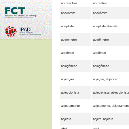
ab-reactivo
ab-reativo
abacómite
abacômite
abaptista
abaptista,abatista
abatómetro
abatômetro
abdómen
abdômen
abiogénese
abiogênese
abjecção
abjeção, abjecção
abjeccionista
abjecionista, abjeccionist
abjectamente
abjetamente, abjectament
abjecto
abjeto, abjecto
Abril
abril