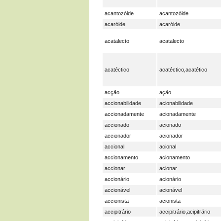
acantozóide
acantozóide
acaróide
acaróide
acatalecto
acatalecto
acatéctico
acatéctico,acatético
acção
ação
accionabilidade
acionabilidade
accionadamente
acionadamente
accionado
acionado
accionador
acionador
accional
acional
accionamento
acionamento
accionar
acionar
accionário
acionário
accionável
acionável
accionista
acionista
accipitrário
accipitrário,acipitrário