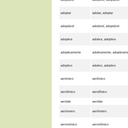
adoptar
adotar, adoptar
adoptável
adotável, adoptável
adoptiva
adotiva, adoptiva
adoptivamente
adotivamente, adoptivam
adoptivo
adotivo, adoptivo
aerémico
aerêmico
aerofónico
aerofônico
aeróide
aeróide
aerómetro
aerômetro
aeronómico
aeronômico