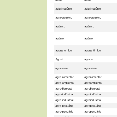
aglutinogénio
aglutinogênio
agnostozóico
agnostozóico
agónico
agônico
agónio
agônio
agoranómico
agoranômico
Agosto
agosto
agrimónia
agrimônia
agro-alimentar
agroalimentar
agro-ambiental
agroambiental
agro-florestal
agroflorestal
agro-indústria
agroindústria
agro-industrial
agroindustrial
agro-pecuária
agropecuária
agro-pecuário
agropecuário