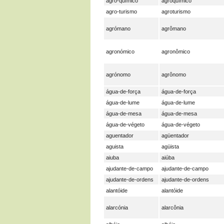
agro-químico
agroquímico
agro-turismo
agroturismo
agrómano
agrômano
agronómico
agronômico
agrónomo
agrônomo
água-de-força
água-de-força
água-de-lume
água-de-lume
água-de-mesa
água-de-mesa
água-de-végeto
água-de-végeto
aguentador
agüentador
aguista
agüista
aiuba
aiúba
ajudante-de-campo
ajudante-de-campo
ajudante-de-ordens
ajudante-de-ordens
alantóide
alantóide
alarcónia
alarcônia