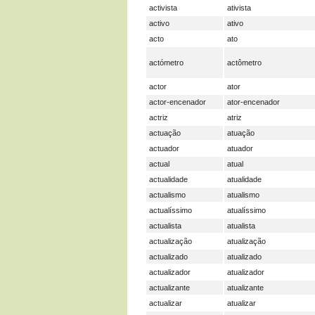
activista
ativista
activo
ativo
acto
ato
actómetro
actômetro
actor
ator
actor-encenador
ator-encenador
actriz
atriz
actuação
atuação
actuador
atuador
actual
atual
actualidade
atualidade
actualismo
atualismo
actualíssimo
atualíssimo
actualista
atualista
actualização
atualização
actualizado
atualizado
actualizador
atualizador
actualizante
atualizante
actualizar
atualizar