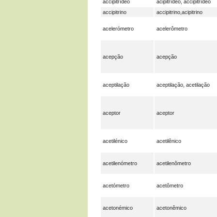
accipitrídeo
acipitrídeo, accipitrídeo
accipitrino
accipitrino,acipitrino
acelerómetro
acelerômetro
acepção
acepção
aceptilação
aceptilação, acetilação
aceptor
aceptor
acetilénico
acetilênico
acetilenómetro
acetilenômetro
acetómetro
acetômetro
acetonémico
acetonêmico