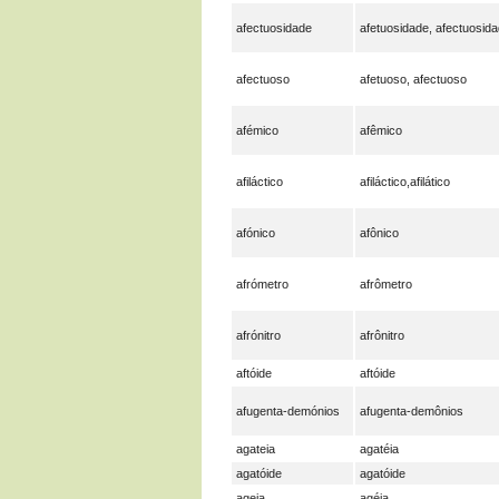
afectuosidade
afetuosidade, afectuosid
afectuoso
afetuoso, afectuoso
afémico
afêmico
afiláctico
afiláctico,afilático
afónico
afônico
afrómetro
afrômetro
afrónitro
afrônitro
aftóide
aftóide
afugenta-demónios
afugenta-demônios
agateia
agatéia
agatóide
agatóide
ageia
agéia