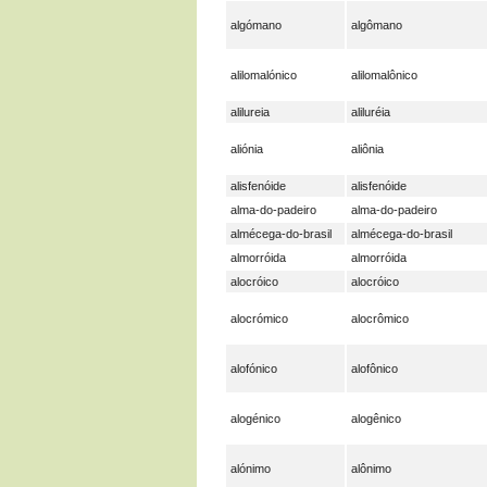
algómano
algômano
alilomalónico
alilomalônico
alilureia
aliluréia
aliónia
aliônia
alisfenóide
alisfenóide
alma-do-padeiro
alma-do-padeiro
almécega-do-brasil
almécega-do-brasil
almorróida
almorróida
alocróico
alocróico
alocrómico
alocrômico
alofónico
alofônico
alogénico
alogênico
alónimo
alônimo