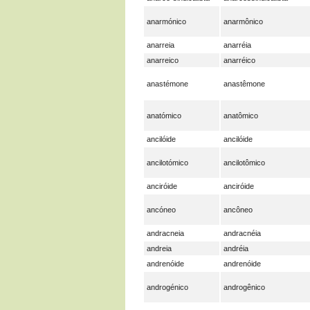
anarmónico
anarmônico
anarreia
anarréia
anarreico
anarréico
anastémone
anastêmone
anatómico
anatômico
ancilóide
ancilóide
ancilotómico
ancilotômico
anciróide
anciróide
ancóneo
ancôneo
andracneia
andracnéia
andreia
andréia
andrenóide
andrenóide
androgénico
androgênico