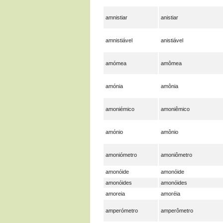
amnistiar
anistiar
amnistiável
anistiável
amómea
amômea
amónia
amônia
amoniémico
amoniêmico
amónio
amônio
amoniómetro
amoniômetro
amonóide
amonóide
amonóides
amonóides
amoreia
amoréia
amperómetro
amperômetro