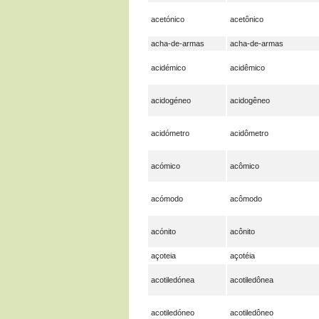
acetónico
acetônico
acha-de-armas
acha-de-armas
acidémico
acidêmico
acidogéneo
acidogêneo
acidómetro
acidômetro
acómico
acômico
acómodo
acômodo
acónito
acônito
açoteia
açotéia
acotiledónea
acotiledônea
acotiledóneo
acotiledôneo