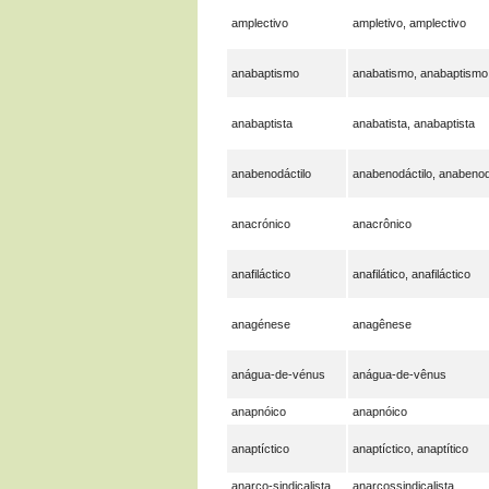
amplectivo
ampletivo, amplectivo
anabaptismo
anabatismo, anabaptismo
anabaptista
anabatista, anabaptista
anabenodáctilo
anabenodáctilo, anabenod
anacrónico
anacrônico
anafiláctico
anafilático, anafiláctico
anagénese
anagênese
anágua-de-vénus
anágua-de-vênus
anapnóico
anapnóico
anaptíctico
anaptíctico, anaptítico
anarco-sindicalista
anarcossindicalista