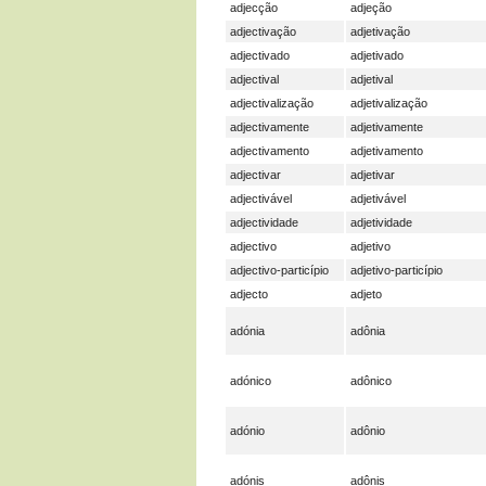
adjecção
adjeção
adjectivação
adjetivação
adjectivado
adjetivado
adjectival
adjetival
adjectivalização
adjetivalização
adjectivamente
adjetivamente
adjectivamento
adjetivamento
adjectivar
adjetivar
adjectivável
adjetivável
adjectividade
adjetividade
adjectivo
adjetivo
adjectivo-particípio
adjetivo-particípio
adjecto
adjeto
adónia
adônia
adónico
adônico
adónio
adônio
adónis
adônis