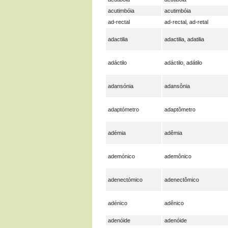
acutimbóia
acutimbóia
ad-rectal
ad-rectal, ad-retal
adactilia
adactilia, adatilia
adáctilo
adáctilo, adátilo
adansónia
adansônia
adaptómetro
adaptômetro
adémia
adêmia
ademónico
ademônico
adenectómico
adenectômico
adénico
adênico
adenóide
adenóide