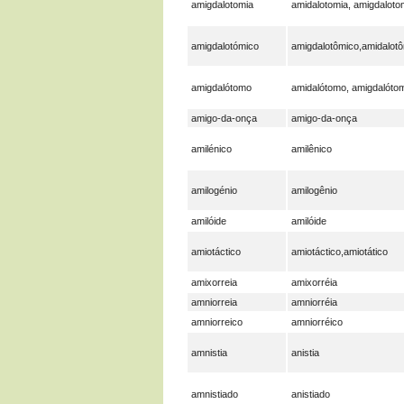
amigdalotomia
amidalotomia, amigdaloto
amigdalotómico
amigdalotômico,amidalot
amigdalótomo
amidalótomo, amigdalóto
amigo-da-onça
amigo-da-onça
amilénico
amilênico
amilogénio
amilogênio
amilóide
amilóide
amiotáctico
amiotáctico,amiotático
amixorreia
amixorréia
amniorreia
amniorréia
amniorreico
amniorréico
amnistia
anistia
amnistiado
anistiado