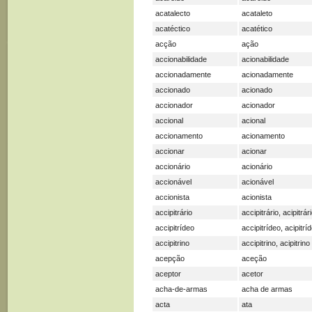
acatalecto
acataleto
acatéctico
acatético
acção
ação
accionabilidade
acionabilidade
accionadamente
acionadamente
accionado
acionado
accionador
acionador
accional
acional
accionamento
acionamento
accionar
acionar
accionário
acionário
accionável
acionável
accionista
acionista
accipitrário
accipitrário, acipitrár
accipitrídeo
accipitrídeo, acipitrí
accipitrino
accipitrino, acipitrino
acepção
aceção
aceptor
acetor
acha-de-armas
acha de armas
acta
ata