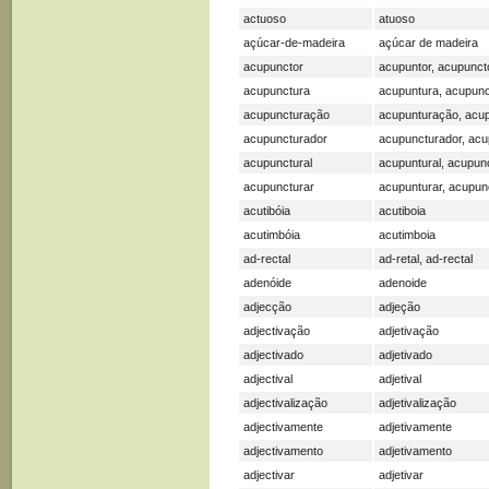
actuoso
atuoso
açúcar-de-madeira
açúcar de madeira
acupunctor
acupuntor, acupunct
acupunctura
acupuntura, acupunc
acupuncturação
acupunturação, acu
acupuncturador
acupuncturador, acu
acupunctural
acupuntural, acupunc
acupuncturar
acupunturar, acupun
acutibóia
acutiboia
acutimbóia
acutimboia
ad-rectal
ad-retal, ad-rectal
adenóide
adenoide
adjecção
adjeção
adjectivação
adjetivação
adjectivado
adjetivado
adjectival
adjetival
adjectivalização
adjetivalização
adjectivamente
adjetivamente
adjectivamento
adjetivamento
adjectivar
adjetivar