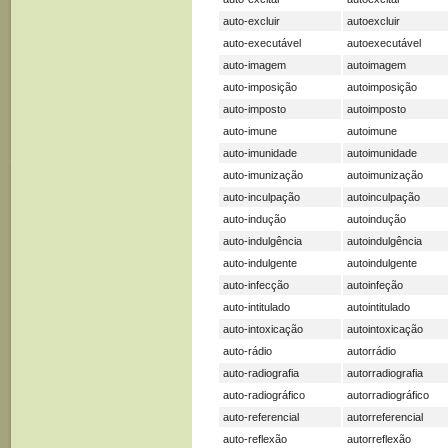
auto-excluir
autoexcluir
auto-executável
autoexecutável
auto-imagem
autoimagem
auto-imposição
autoimposição
auto-imposto
autoimposto
auto-imune
autoimune
auto-imunidade
autoimunidade
auto-imunização
autoimunização
auto-inculpação
autoinculpação
auto-indução
autoindução
auto-indulgência
autoindulgência
auto-indulgente
autoindulgente
auto-infecção
autoinfeção
auto-intitulado
autointitulado
auto-intoxicação
autointoxicação
auto-rádio
autorrádio
auto-radiografia
autorradiografia
auto-radiográfico
autorradiográfico
auto-referencial
autorreferencial
auto-reflexão
autorreflexão