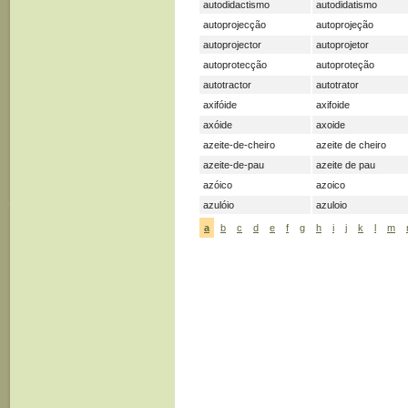
autodidactismo
autodidatismo
autoprojecção
autoprojeção
autoprojector
autoprojetor
autoprotecção
autoproteção
autotractor
autotrator
axifóide
axifoide
axóide
axoide
azeite-de-cheiro
azeite de cheiro
azeite-de-pau
azeite de pau
azóico
azoico
azulóio
azuloio
a
b
c
d
e
f
g
h
i
j
k
l
m