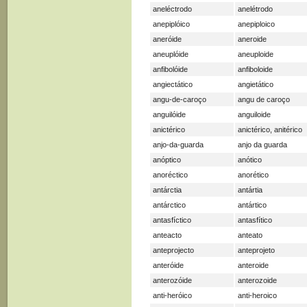
aneléctrodo
anelétrodo
anepiplóico
anepiploico
aneróide
aneroide
aneuplóide
aneuploide
anfibolóide
anfiboloide
angiectático
angietático
angu-de-caroço
angu de caroço
anguilóide
anguiloide
anictérico
anictérico, anitérico
anjo-da-guarda
anjo da guarda
anóptico
anótico
anoréctico
anorético
antárctia
antártia
antárctico
antártico
antasfíctico
antasfítico
anteacto
anteato
anteprojecto
anteprojeto
anteróide
anteroide
anterozóide
anterozoide
anti-heróico
anti-heroico