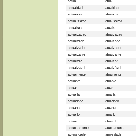
actual
atual
actualidade
atualidade
actualismo
atualismo
actualíssimo
atualíssimo
actualista
atualista
actualização
atualização
actualizado
atualizado
actualizador
atualizador
actualizante
atualizante
actualizar
atualizar
actualizável
atualizável
actualmente
atualmente
actuante
atuante
actuar
atuar
actuária
atuária
actuariado
atuariado
actuarial
atuarial
actuário
atuário
actuável
atuável
actuosamente
atuosamente
actuosidade
atuosidade