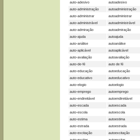
auto-adesivo
autoadesivo
auto-administração
autoadministração
auto-administrar
autoadministrar
auto-administrável
autoadministrável
auto-admiração
autoadmiração
auto-ajuda
autoajuda
auto-análise
autoanálise
auto-aplicável
autoaplicável
auto-avaliação
autoavaliação
auto-de-fé
auto de fé
auto-educação
autoeducação
auto-educativo
autoeducativo
auto-elogio
autoelogio
auto-emprego
autoemprego
auto-endireitável
autoendireitável
auto-escada
autoescada
auto-escola
autoescola
auto-estima
autoestima
auto-estrada
autoestrada
auto-excitação
autoexcitação
auto-excitar
autoexcitar