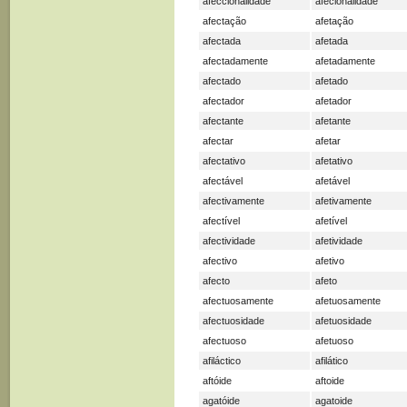
afeccionalidade
afecionalidade
afectação
afetação
afectada
afetada
afectadamente
afetadamente
afectado
afetado
afectador
afetador
afectante
afetante
afectar
afetar
afectativo
afetativo
afectável
afetável
afectivamente
afetivamente
afectível
afetível
afectividade
afetividade
afectivo
afetivo
afecto
afeto
afectuosamente
afetuosamente
afectuosidade
afetuosidade
afectuoso
afetuoso
afiláctico
afilático
aftóide
aftoide
agatóide
agatoide