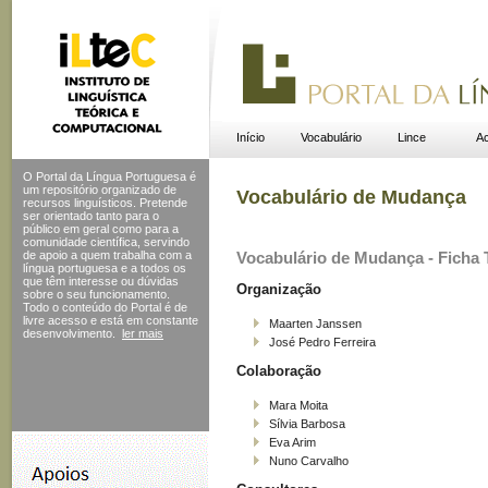
Início
Vocabulário
Lince
Ac
O Portal da Língua Portuguesa é
um repositório organizado de
Vocabulário de Mudança
recursos linguísticos. Pretende
ser orientado tanto para o
público em geral como para a
comunidade científica, servindo
de apoio a quem trabalha com a
Vocabulário de Mudança - Ficha 
língua portuguesa e a todos os
que têm interesse ou dúvidas
Organização
sobre o seu funcionamento.
Todo o conteúdo do Portal
é de
livre acesso e está em constante
Maarten Janssen
desenvolvimento.
ler mais
José Pedro Ferreira
Colaboração
Mara Moita
Sílvia Barbosa
Eva Arim
Nuno Carvalho