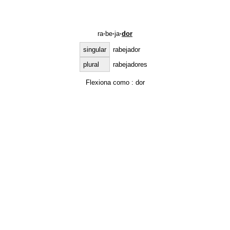
ra
·
be
·
ja
·
dor
singular
rabejador
plural
rabejadores
Flexiona como :
dor