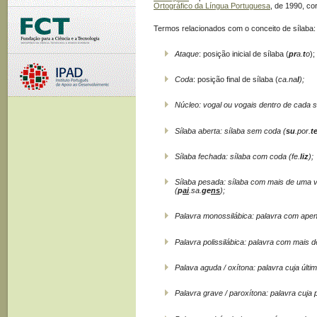
Ortográfico da Língua Portuguesa
, de 1990, co
Termos relacionados com o conceito de sílaba:
Ataque
: posição inicial de sílaba (
pr
a.
t
o
);
Coda
: posição final de sílaba (
ca.na
l
);
Núcleo
: vogal ou vogais dentro de cada s
Sílaba aberta
: sílaba sem coda
(
su
.
por
.
t
Sílaba fechada
: sílaba com coda (
fe.
liz
);
Sílaba pesada
: sílaba com mais de uma 
(
p
ai
.sa.
ge
ns
);
Palavra monossilábica
: palavra com apen
Palavra polissilábica
: palavra com mais d
Palava aguda / oxítona
: palavra cuja últi
Palavra grave / paroxítona
: palavra cuja 