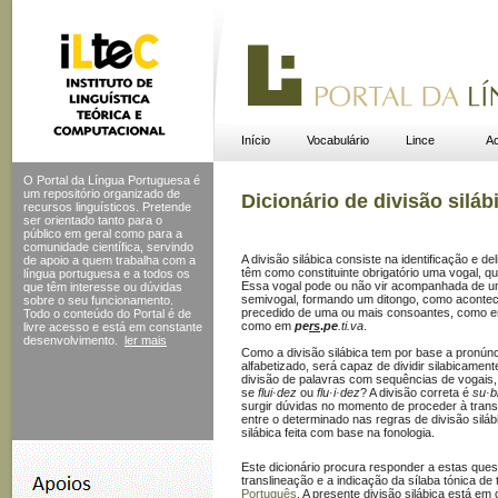
Início
Vocabulário
Lince
Ac
O Portal da Língua Portuguesa é
um repositório organizado de
Dicionário de divisão siláb
recursos linguísticos. Pretende
ser orientado tanto para o
público em geral como para a
comunidade científica, servindo
A divisão silábica consiste na identificação e d
de apoio a quem trabalha com a
têm como constituinte obrigatório uma vogal, q
língua portuguesa e a todos os
Essa vogal pode ou não vir acompanhada de u
que têm interesse ou dúvidas
semivogal, formando um ditongo, como acontec
sobre o seu funcionamento.
precedido de uma ou mais consoantes, como 
Todo o conteúdo do Portal
é de
como em
pe
rs
.
pe
.ti.va
.
livre acesso e está em constante
desenvolvimento.
ler mais
Como a divisão silábica tem por base a pronún
alfabetizado, será capaz de dividir silabicame
divisão de palavras com sequências de vogais, 
se
flui·dez
ou
flu·i·dez
? A divisão correta é
su·b
surgir dúvidas no momento de proceder à trans
entre o determinado nas regras de divisão siláb
silábica feita com base na fonologia.
Este dicionário procura responder a estas quest
translineação e a indicação da sílaba tónica de
Português
. A presente divisão silábica está 