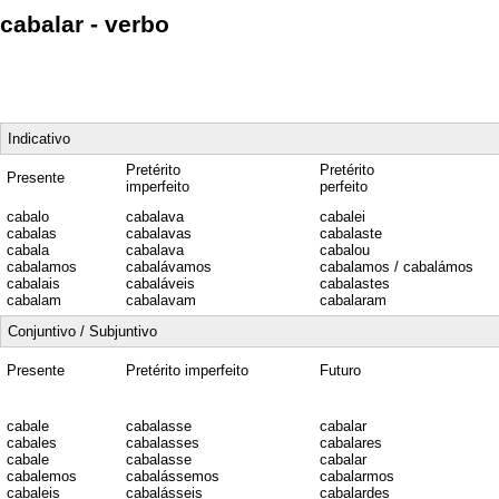
cabalar - verbo
Indicativo
Pretérito
Pretérito
Presente
imperfeito
perfeito
cabalo
cabalava
cabalei
cabalas
cabalavas
cabalaste
cabala
cabalava
cabalou
cabalamos
cabalávamos
cabalamos / cabalámos
cabalais
cabaláveis
cabalastes
cabalam
cabalavam
cabalaram
Conjuntivo / Subjuntivo
Presente
Pretérito imperfeito
Futuro
cabale
cabalasse
cabalar
cabales
cabalasses
cabalares
cabale
cabalasse
cabalar
cabalemos
cabalássemos
cabalarmos
cabaleis
cabalásseis
cabalardes