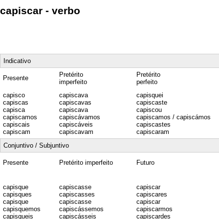
capiscar - verbo
Indicativo
Pretérito
Pretérito
Presente
imperfeito
perfeito
capisco
capiscava
capisquei
capiscas
capiscavas
capiscaste
capisca
capiscava
capiscou
capiscamos
capiscávamos
capiscamos / capiscámos
capiscais
capiscáveis
capiscastes
capiscam
capiscavam
capiscaram
Conjuntivo / Subjuntivo
Presente
Pretérito imperfeito
Futuro
capisque
capiscasse
capiscar
capisques
capiscasses
capiscares
capisque
capiscasse
capiscar
capisquemos
capiscássemos
capiscarmos
capisqueis
capiscásseis
capiscardes