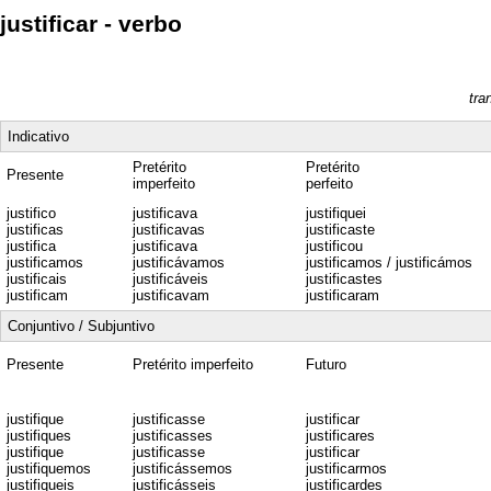
justificar - verbo
tra
Indicativo
Pretérito
Pretérito
Presente
imperfeito
perfeito
justifico
justificava
justifiquei
justificas
justificavas
justificaste
justifica
justificava
justificou
justificamos
justificávamos
justificamos / justificámos
justificais
justificáveis
justificastes
justificam
justificavam
justificaram
Conjuntivo / Subjuntivo
Presente
Pretérito imperfeito
Futuro
justifique
justificasse
justificar
justifiques
justificasses
justificares
justifique
justificasse
justificar
justifiquemos
justificássemos
justificarmos
justifiqueis
justificásseis
justificardes