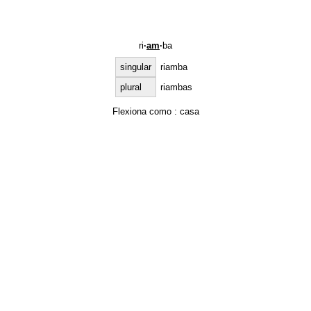
ri
·
am
·
ba
singular
riamba
plural
riambas
Flexiona como :
casa