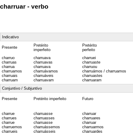
charruar - verbo
Indicativo
Pretérito
Pretérito
Presente
imperfeito
perfeito
charruo
charruava
charruei
charruas
charruavas
charruaste
charrua
charruava
charruou
charruamos
charruávamos
charruámos / charruamos
charruais
charruáveis
charruastes
charruam
charruavam
charruaram
Conjuntivo / Subjuntivo
Presente
Pretérito imperfeito
Futuro
charrue
charruasse
charruar
charrues
charruasses
charruares
charrue
charruasse
charruar
charruemos
charruássemos
charruarmos
charrueis
charruásseis
charruardes