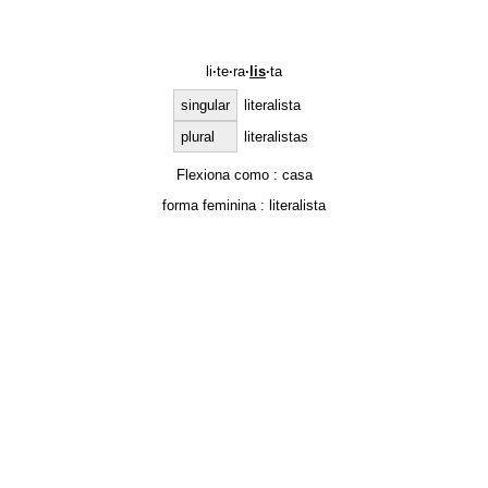
li
·
te
·
ra
·
lis
·
ta
singular
literalista
plural
literalistas
Flexiona como :
casa
forma feminina :
literalista