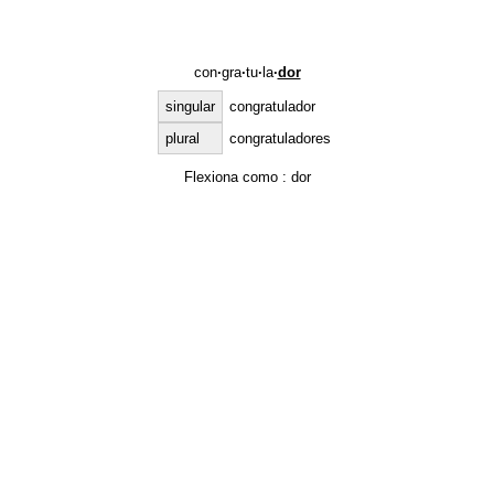
con
·
gra
·
tu
·
la
·
dor
singular
congratulador
plural
congratuladores
Flexiona como :
dor