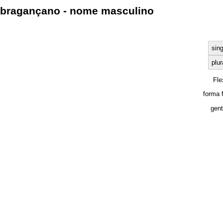
bragançano - nome masculino
sing
plur
Fle
forma 
gent