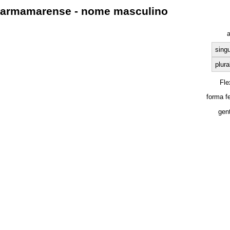
armamarense - nome masculino
a
singu
plura
Fle
forma f
gent