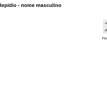
lepídio - nome masculino
s
p
Fle