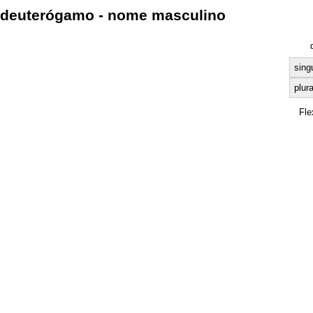
deuterógamo - nome masculino
sing
plura
Fle