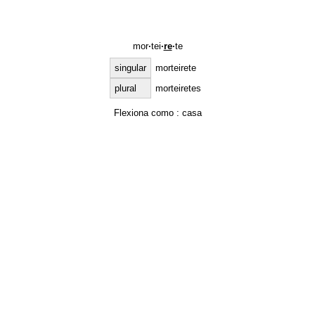
mor
·
tei
·
re
·
te
singular
morteirete
plural
morteiretes
Flexiona como :
casa