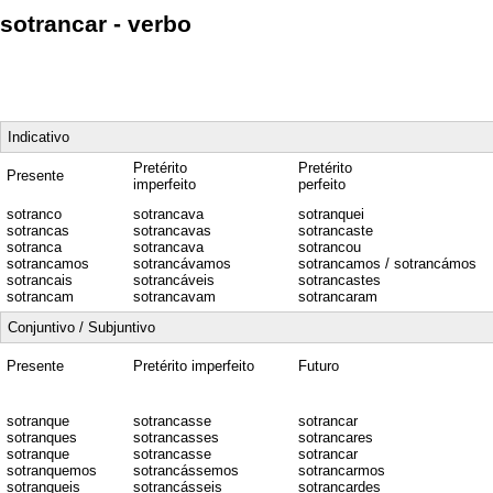
sotrancar - verbo
Indicativo
Pretérito
Pretérito
Presente
imperfeito
perfeito
sotranco
sotrancava
sotranquei
sotrancas
sotrancavas
sotrancaste
sotranca
sotrancava
sotrancou
sotrancamos
sotrancávamos
sotrancamos / sotrancámos
sotrancais
sotrancáveis
sotrancastes
sotrancam
sotrancavam
sotrancaram
Conjuntivo / Subjuntivo
Presente
Pretérito imperfeito
Futuro
sotranque
sotrancasse
sotrancar
sotranques
sotrancasses
sotrancares
sotranque
sotrancasse
sotrancar
sotranquemos
sotrancássemos
sotrancarmos
sotranqueis
sotrancásseis
sotrancardes