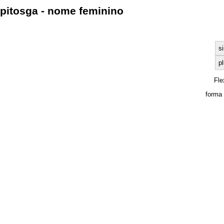
pitosga - nome feminino
s
pl
Fle
forma 