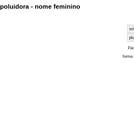
poluidora - nome feminino
si
plu
Fle
forma 