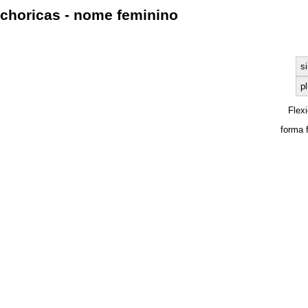
choricas - nome feminino
s
pl
Flex
forma 